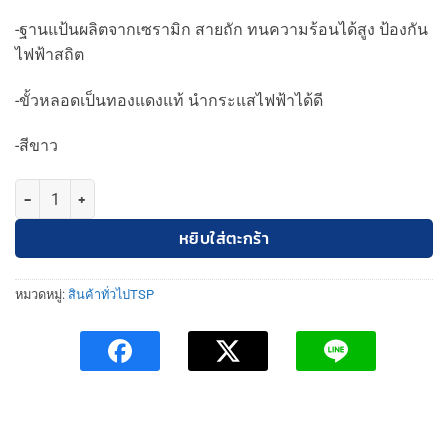
-ฐานแป้นผลิตจากเซรามิก สายถัก ทนความร้อนได้สูง ป้องกัน
ไฟฟ้าสถิต
-ขั้วหลอดเป็นทองแดงแท้ นำกระแสไฟฟ้าได้ดี
-สีขาว
จำนวน TSP Lighting | ขั้วฮาโลเจน MR16 แบบเหลี่ยม ชิ้น
หยิบใส่ตะกร้า
หมวดหมู่:
สินค้าทั่วไปTSP