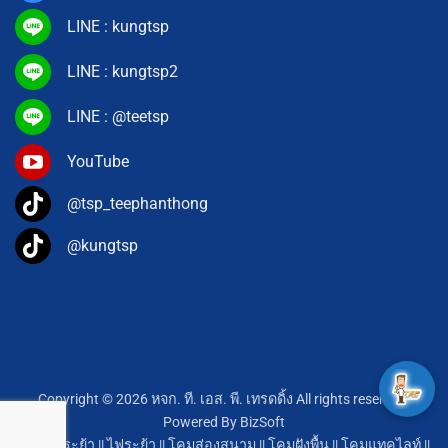
LINE : kungtsp
LINE : kungtsp2
LINE : @teetsp
YouTube
@tsp_teephanthong
@kungtsp
Copyright © 2026 หจก. ที. เอส. พี. เทรดดิ้ง All rights reserved.
Powered By
BizSoft
โคมไฟระย้า
||
ไฟระย้า
||
โคมส่องสนาม
||
โคมฝังพื้น
||
โคมแทคไลท์
||