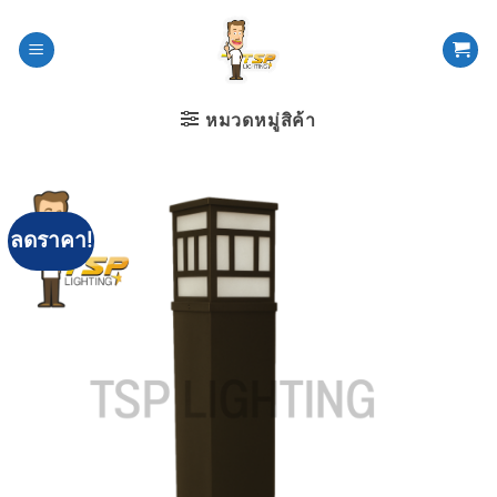
ข้าม
ไป
ยัง
เนื้อหา
หมวดหมู่สิค้า
ลดราคา!