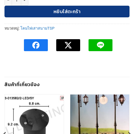
was:
is:
2,160฿.
1,950฿.
หยิบใส่ตะกร้า
หมวดหมู่:
โคมไฟเสาสนามTSP
สินค้าที่เกี่ยวข้อง