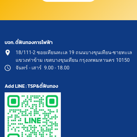
บจก. ตี๋ฟันทองการไฟฟ้า
18/111-2 ซอยเทียนทะเล 19 ถนนบางขุนเทียน-ชายทะเล
แขวงท่าข้าม เขตบางขุนเทียน กรุงเทพมหานคร 10150
จันทร์ - เสาร์ 9.00 - 18.00
Add LINE : TSP&ตี๋ฟันทอง