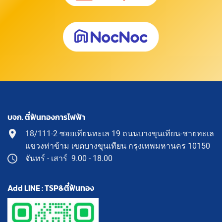
บจก. ตี๋ฟันทองการไฟฟ้า
18/111-2 ซอยเทียนทะเล 19 ถนนบางขุนเทียน-ชายทะเล
แขวงท่าข้าม เขตบางขุนเทียน กรุงเทพมหานคร 10150
จันทร์ - เสาร์ 9.00 - 18.00
Add LINE : TSP&ตี๋ฟันทอง