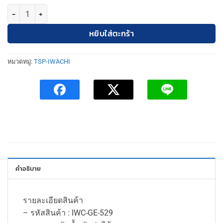
จำนวน TSP-IWC ไฟฉายคาดหัว IWC-GE-529 มีแสงขาวและวอร์มไวท์ ชิ้
หยิบใส่ตะกร้า
หมวดหมู่:
TSP-IWACHI
คำอธิบาย
รายละเอียดสินค้า
– รหัสสินค้า : IWC-GE-529