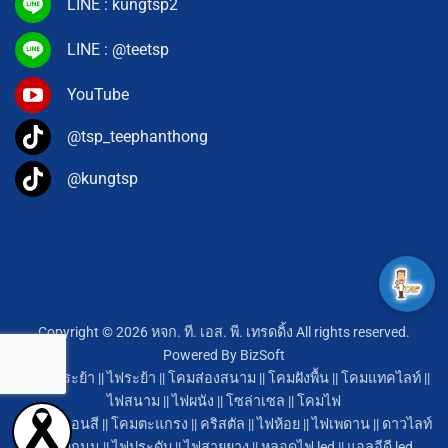
LINE : kungtsp2
LINE : @teetsp
YouTube
@tsp_teephanthong
@kungtsp
Copyright © 2026 หจก. ที. เอส. พี. เทรดดิ้ง All rights reserved.
Powered By
BizSoft
โคมไฟระย้า
||
ไฟระย้า
||
โคมส่องสนาม
||
โคมฝังพื้น
||
โคมแทคไลท์
||
ไฟสนาม
||
ไฟผนัง
||
โซล่าเซล
||
โคมไฟ
หลอดนีออนสี
||
โคมตะแกรง
||
คริสตัล
||
ไฟห้อย
||
ไฟเพดาน
||
ดาวไลท์
||
โคมถนน
||
ไฟประดับ
||
ไฟสายยาง
||
หลอดไฟ led
||
แอลอีดี led