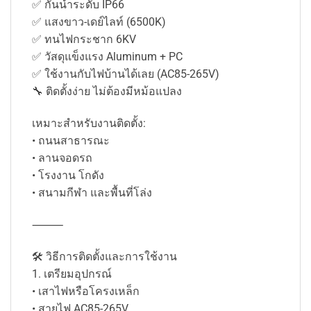
✅ กันน้ำระดับ IP66
✅ แสงขาว-เดย์ไลท์ (6500K)
✅ ทนไฟกระชาก 6KV
✅ วัสดุแข็งแรง Aluminum + PC
✅ ใช้งานกับไฟบ้านได้เลย (AC85-265V)
🔧 ติดตั้งง่าย ไม่ต้องมีหม้อแปลง
เหมาะสำหรับงานติดตั้ง:
• ถนนสาธารณะ
• ลานจอดรถ
• โรงงาน โกดัง
• สนามกีฬา และพื้นที่โล่ง
⸻
🛠 วิธีการติดตั้งและการใช้งาน
1. เตรียมอุปกรณ์
• เสาไฟหรือโครงเหล็ก
• สายไฟ AC85-265V