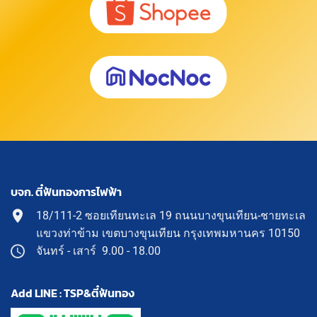
บจก. ตี๋ฟันทองการไฟฟ้า
18/111-2 ซอยเทียนทะเล 19 ถนนบางขุนเทียน-ชายทะเล
แขวงท่าข้าม เขตบางขุนเทียน กรุงเทพมหานคร 10150
จันทร์ - เสาร์ 9.00 - 18.00
Add LINE : TSP&ตี๋ฟันทอง