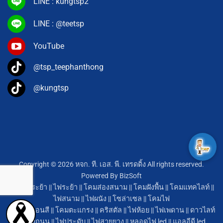
LINE : kungtsp2
LINE : @teetsp
YouTube
@tsp_teephanthong
@kungtsp
Copyright © 2026 หจก. ที. เอส. พี. เทรดดิ้ง All rights reserved.
Powered By
BizSoft
โคมไฟระย้า
||
ไฟระย้า
||
โคมส่องสนาม
||
โคมฝังพื้น
||
โคมแทคไลท์
||
ไฟสนาม
||
ไฟผนัง
||
โซล่าเซล
||
โคมไฟ
หลอดนีออนสี
||
โคมตะแกรง
||
คริสตัล
||
ไฟห้อย
||
ไฟเพดาน
||
ดาวไลท์
||
โคมถนน
||
ไฟประดับ
||
ไฟสายยาง
||
หลอดไฟ led
||
แอลอีดี led