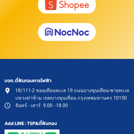
บจก. ตี๋ฟันทองการไฟฟ้า
18/111-2 ซอยเทียนทะเล 19 ถนนบางขุนเทียน-ชายทะเล
แขวงท่าข้าม เขตบางขุนเทียน กรุงเทพมหานคร 10150
จันทร์ - เสาร์ 9.00 - 18.00
Add LINE : TSP&ตี๋ฟันทอง