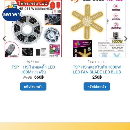
ลดราคา!
สินค้าTSP
โคม TSP-HS
TSP – HS ไฟหยดนํ้า LED
TSP-HS หลอดใบพัด 1000W
100M กระพริบ
LED FAN BLADE LED BLUB
Original
Current
799
฿
660
฿
250
฿
price
price
was:
is:
หยิบใส่ตะกร้า
หยิบใส่ตะกร้า
799฿.
660฿.