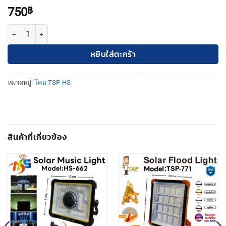
750
฿
จำนวน TSP-HS โคมสปอร์ตไลท์โซล่าเซลล์ MR-JD18300 ชิ้น
หยิบใส่ตะกร้า
หมวดหมู่:
โคม TSP-HS
สินค้าที่เกี่ยวข้อง