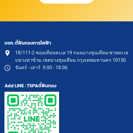
บจก. ตี๋ฟันทองการไฟฟ้า
18/111-2 ซอยเทียนทะเล 19 ถนนบางขุนเทียน-ชายทะเล
แขวงท่าข้าม เขตบางขุนเทียน กรุงเทพมหานคร 10150
จันทร์ - เสาร์ 9.00 - 18.00
Add LINE : TSP&ตี๋ฟันทอง