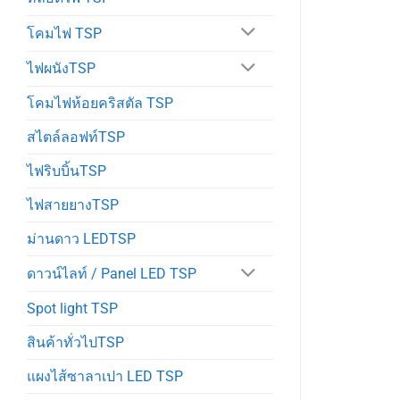
โคมไฟ TSP
ไฟผนังTSP
โคมไฟห้อยคริสตัล TSP
สไตล์ลอฟท์TSP
ไฟริบบิ้นTSP
ไฟสายยางTSP
ม่านดาว LEDTSP
ดาวน์ไลท์ / Panel LED TSP
Spot light TSP
สินค้าทั่วไปTSP
แผงไส้ซาลาเปา LED TSP