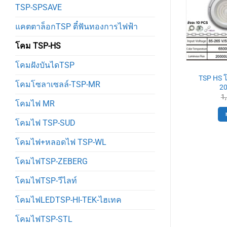
TSP-SPSAVE
แคตตาล็อกTSP ตี๋ฟันทองการไฟฟ้า
โคม TSP-HS
โคมฝังบันไดTSP
าTSP
หลอดไฟ LED TSP
โคมไฟตะเกียง โซ
หลอดไฟตุ้มบัปจั้มโบ้ขั้วE27
TSP HS 
โคมโซลาเซลล์-TSP-MR
บเซ็นเซอร์ BK-
300W TSP
2
09
350
฿
1
โคมไฟ MR
0
฿
หยิบใส่ตะกร้า
โคมไฟ TSP-SUD
ตะกร้า
โคมไฟ+หลอดไฟ TSP-WL
โคมไฟTSP-ZEBERG
โคมไฟTSP-วีไลท์
โคมไฟLEDTSP-HI-TEK-ไฮเทค
โคมไฟTSP-STL