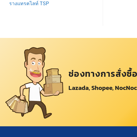
รางแทรคไลท์ TSP
ช่องทางการสั่งซื้
Lazada, Shopee, NocNoc