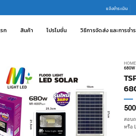
แจ้งชำระเงิน
แรก
สินค้า
โปรโมชั่น
วิธีการจัดส่ง และการชำร
HOME
680W
TSP
68
500
สอบถา
หรือ 