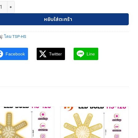
TSP-HS โคมฟลัดไลท์ LED โซล่าเซลล์ 680W ชิ้น
หยิบใส่ตะกร้า
ู่:
โคม TSP-HS
Facebook
Twitter
Line