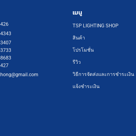
เมนู
4426
TSP LIGHTING SHOP
-4343
สินค้า
-3407
โปรโมชั่น
-3733
-8683
รีวิว
4427
วิธีการจัดส่งและการชำระเงิน
thong@gmail.com
แจ้งชำระเงิน