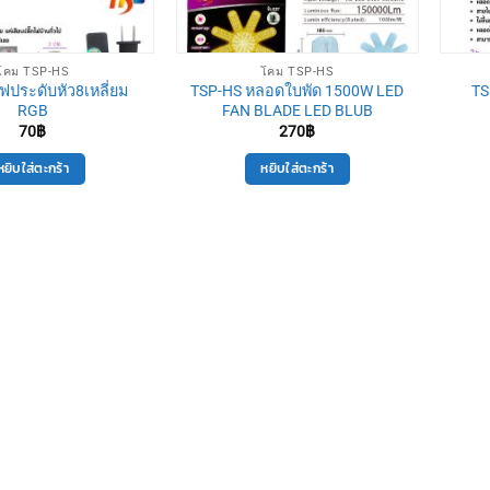
โคม TSP-HS
โคม TSP-HS
ฟประดับหัว8เหลี่ยม
TSP-HS หลอดใบพัด 1500W LED
TS
RGB
FAN BLADE LED BLUB
70
฿
270
฿
หยิบใส่ตะกร้า
หยิบใส่ตะกร้า