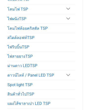
โคมไฟ TSP
ไฟผนังTSP
โคมไฟห้อยคริสตัล TSP
สไตล์ลอฟท์TSP
ไฟริบบิ้นTSP
ไฟสายยางTSP
ม่านดาว LEDTSP
ดาวน์ไลท์ / Panel LED TSP
Spot light TSP
สินค้าทั่วไปTSP
แผงไส้ซาลาเปา LED TSP