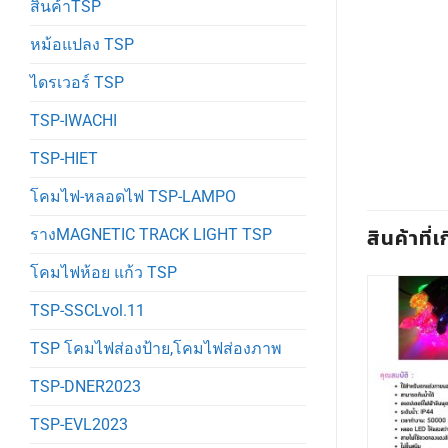
สินค้าTSP
หม้อแปลง TSP
ไดรเวอร์ TSP
TSP-IWACHI
TSP-HIET
โคมไฟ-หลอดไฟ TSP-LAMPO
สินค้าที่เ
รางMAGNETIC TRACK LIGHT TSP
โคมไฟห้อย แก้ว TSP
TSP-SSCLvol.11
TSP โคมไฟส่องป้าย,โคมไฟส่องภาพ
TSP-DNER2023
TSP-EVL2023