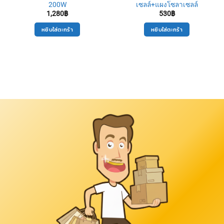
200W
เซลล์+แผงโซลาเซลล์
1,280
฿
530
฿
หยิบใส่ตะกร้า
หยิบใส่ตะกร้า