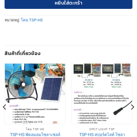
หยิบใส่ตะกร้า
หมวดหมู่:
โคม TSP-HS
สินค้าที่เกี่ยวข้อง
โคม TSP-HS
SPOT LIGHT TSP
TSP-HS พัดลมลมโซลาเซลล์
TSP-HS สปอร์ตไลท์ โซลา