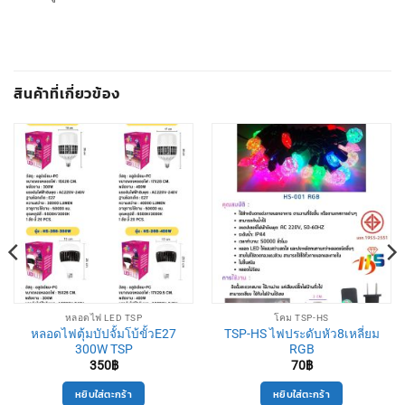
สินค้าที่เกี่ยวข้อง
หลอดไฟ LED TSP
โคม TSP-HS
หลอดไฟตุ้มบัปจั้มโบ้ขั้วE27
TSP-HS ไฟประดับหัว8เหลี่ยม
300W TSP
RGB
350
฿
70
฿
หยิบใส่ตะกร้า
หยิบใส่ตะกร้า