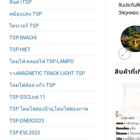
สินค้าTSP
หม้อแปลง TSP
ไดรเวอร์ TSP
TSP-IWACHI
TSP-HIET
โคมไฟ-หลอดไฟ TSP-LAMPO
สินค้าที่เ
รางMAGNETIC TRACK LIGHT TSP
โคมไฟห้อย แก้ว TSP
TSP-SSCLvol.11
TSP โคมไฟส่องป้าย,โคมไฟส่องภาพ
TSP-DNER2023
TSP-EVL2023