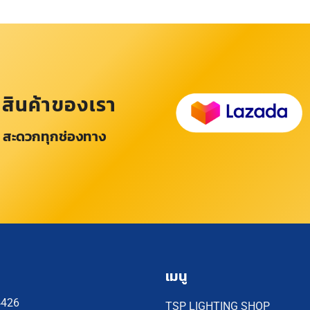
อสินค้าของเรา
 สะดวกทุกช่องทาง
เมนู
4426
TSP LIGHTING SHOP