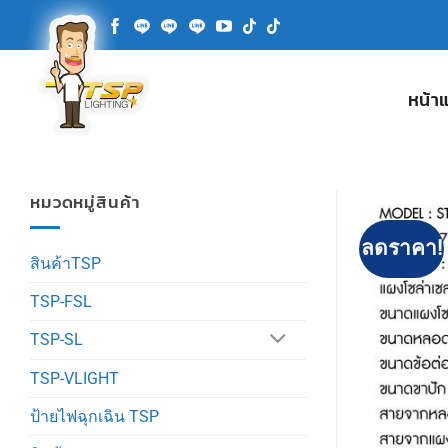
ข้าม
ไป
ยัง
เนื้อหา
หน้า
หมวดหมู่สินค้า
ลดราคา!
สินค้าTSP
TSP-FSL
TSP-SL
TSP-VLIGHT
ป้ายไฟฉุกเฉิน TSP