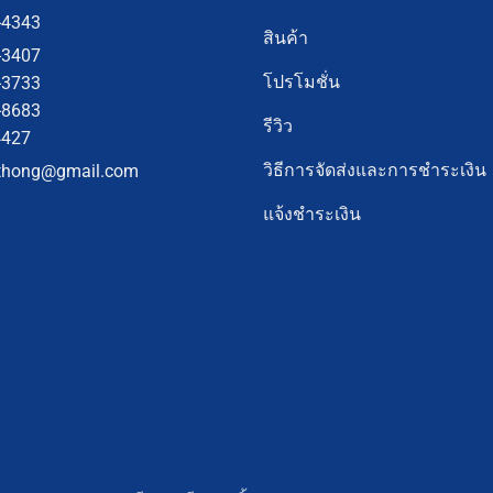
-4343
สินค้า
-3407
โปรโมชั่น
-3733
-8683
รีวิว
4427
วิธีการจัดส่งและการชำระเงิน
thong@gmail.com
แจ้งชำระเงิน