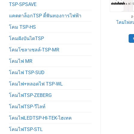
TSP-SPSAVE
แคตตาล็อกTSP ตี๋ฟันทองการไฟฟ้า
่วไปTSP
SPOT LIGHT TSP
ส
MR-16 TSP-003
โคมปักพื้นโซล่าเซล TSP
โคมไฟสน
โคม TSP-HS
0
฿
350
฿
ตะกร้า
หยิบใส่ตะกร้า
โคมฝังบันไดTSP
โคมโซลาเซลล์-TSP-MR
โคมไฟ MR
โคมไฟ TSP-SUD
โคมไฟ+หลอดไฟ TSP-WL
โคมไฟTSP-ZEBERG
โคมไฟTSP-วีไลท์
โคมไฟLEDTSP-HI-TEK-ไฮเทค
โคมไฟTSP-STL