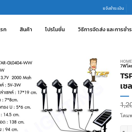
แจ้งชำระเงิน
แรก
สินค้า
โปรโมชั่น
วิธีการจัดส่ง และการชำร
HOME
7Wโคม
TS
เซ
1,2
โคมพ
จำนวน