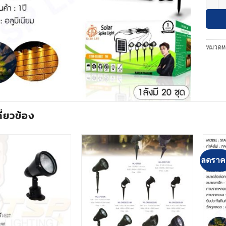
หมวดหม
กี่ยวข้อง
ลดราค