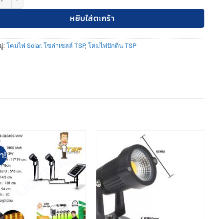
หยิบใส่ตะกร้า
ู่:
โคมไฟ Solar. โซล่าเซลล์ TSP
,
โคมไฟปักดิน TSP
า!