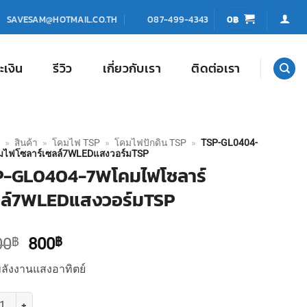
0
฿
SAVESAM@HOTMAIL.CO.TH
087-499-4343
ะเงิน
รีวิว
เกี่ยวกับเรา
ติดต่อเรา
»
สินค้า
»
โคมไฟ TSP
»
โคมไฟปักดิน TSP
»
TSP-GL0404-
ไฟโซลาร์เซลล์7WLEDแสงวอร์มTSP
P-GL0404-7Wโคมไฟโซลาร์
ลล์7WLEDแสงวอร์มTSP
Original
Current
00
฿
800
฿
price
price
ลังงานแสงอาทิตย์
was:
is:
1,200฿.
800฿.
 TSP-GL0404-7Wโคมไฟโซลาร์เซลล์7WLEDแสงวอร์มTSP ชิ้น