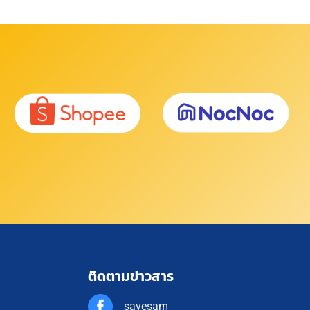
ติดตามข่าวสาร
savesam