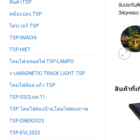
สินค้าTSP
หม้อแปลง TSP
ไดรเวอร์ TSP
TSP-IWACHI
TSP-HIET
โคมไฟ-หลอดไฟ TSP-LAMPO
รางMAGNETIC TRACK LIGHT TSP
โคมไฟห้อย แก้ว TSP
สินค้าที่เ
TSP-SSCLvol.11
TSP โคมไฟส่องป้าย,โคมไฟส่องภาพ
TSP-DNER2023
TSP-EVL2023