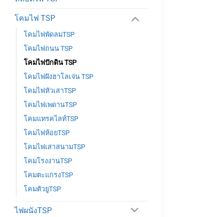
โคมไฟ TSP
โคมไฟพัดลมTSP
โคมไฟถนน TSP
โคมไฟปักดิน TSP
โคมไฟฝังฮาโลเจ่น TSP
โคมไฟหัวเสาTSP
โคมไฟเพดานTSP
โคมแทรคไลท์TSP
โคมไฟห้อยTSP
โคมไฟเสาสนามTSP
โคมโรงงานTSP
โคมตะแกรงTSP
โคมตัวยูTSP
ไฟผนังTSP