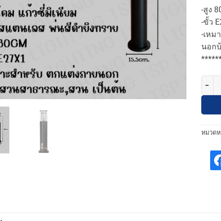
-สูง 
-ขั้ว 
-เหม
นอกบ้
*****
จำนวน
หมวดหม