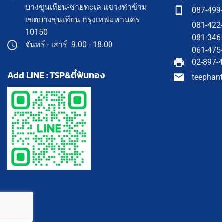
บางขุนเทียน-ชายทะเล แขวงท่าข้าม
087-499
เขตบางขุนเทียน กรุงเทพมหานคร
081-422
10150
081-346
จันทร์ - เสาร์ 9.00 - 18.00
061-475
02-897-
Add LINE : TSP&ตี๋ฟันทอง
teephan