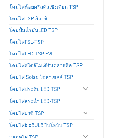
โคมไฟห้อยคริสตัลเชิงเทียน TSP
โคมไฟTSP อิวาชิ
โคมปั้มน้ำมันLED TSP
โคมไฟFSL-TSP
โคมไฟLED TSP EVL
โคมไฟสไตล์โมเดิร์นคลาสสิค TSP
โคมไฟ Solar. โซล่าเซลล์ TSP
โคมไฟประดับ LED TSP
โคมไฟสระน้ำ LED-TSP
โคมไฟฝาชี TSP
โคมไฟbioBULB ไบโอบับ TSP
หลอดไฟ TSP