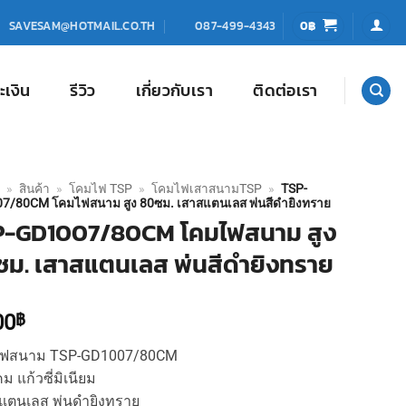
0
฿
SAVESAM@HOTMAIL.CO.TH
087-499-4343
ะเงิน
รีวิว
เกี่ยวกับเรา
ติดต่อเรา
»
สินค้า
»
โคมไฟ TSP
»
โคมไฟเสาสนามTSP
»
TSP-
7/80CM โคมไฟสนาม สูง 80ซม. เสาสแตนเลส พ่นสีดำยิงทราย
P-GD1007/80CM โคมไฟสนาม สูง
ม. เสาสแตนเลส พ่นสีดำยิงทราย
00
฿
ฟสนาม TSP-GD1007/80CM
ม แก้วซี่มิเนียม
แตนเลส พ่นดำยิงทราย