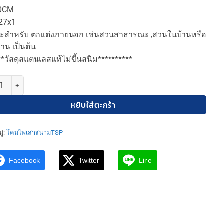
80CM
E27x1
าะสำหรับ ตกแต่งภายนอก เช่นสวนสาธารณะ ,สวนในบ้านหรือ
าน เป็นต้น
**วัสดุสแตนเลสแท้ไม่ขึ้นสนิม**********
 TSP-GD1007/80CM โคมไฟสนาม สูง 80ซม. เสาสแตนเลส พ่นสีดำยิงทราย 
หยิบใส่ตะกร้า
ู่:
โคมไฟเสาสนามTSP
Facebook
Twitter
Line