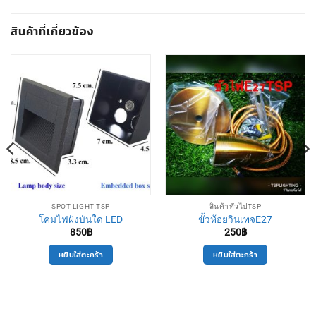
สินค้าที่เกี่ยวข้อง
SPOT LIGHT TSP
สินค้าทั่วไปTSP
โคมไฟฝังบันใด LED
ขั้วห้อยวินเทจE27
850
฿
250
฿
หยิบใส่ตะกร้า
หยิบใส่ตะกร้า