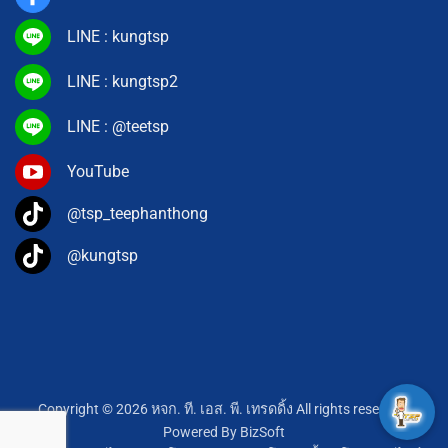
LINE : kungtsp
LINE : kungtsp2
LINE : @teetsp
YouTube
@tsp_teephanthong
@kungtsp
Copyright © 2026 หจก. ที. เอส. พี. เทรดดิ้ง All rights reserved.
Powered By
BizSoft