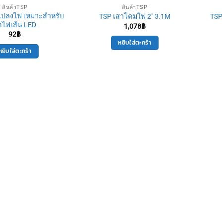
สินค้าTSP
สินค้าTSP
แปลงไฟ เหมาะสำหรับ
TSP เสาโคมไฟ 2″ 3.1M
TSP
อไฟเส้น LED
1,078
฿
92
฿
หยิบใส่ตะกร้า
หยิบใส่ตะกร้า