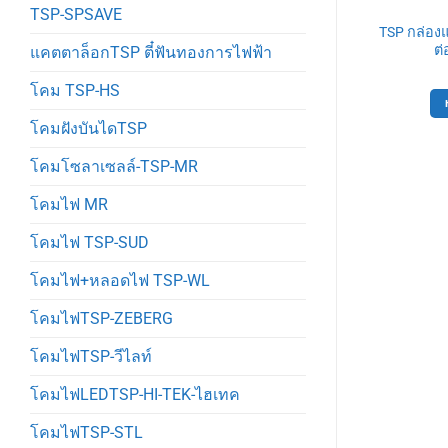
TSP-SPSAVE
าTSP
สินค้าTSP
บย์ UFO LED
TSP กล่อง
TSP สวิทซ์DC 12-24V 5A รุ่น F
สงขาว
ต่
แคตตาล็อกTSP ตี๋ฟันทองการไฟฟ้า
80
฿
Original
Current
920
฿
price
price
หยิบใส่ตะกร้า
โคม TSP-HS
was:
is:
ตะกร้า
1,840฿.
920฿.
โคมฝังบันไดTSP
โคมโซลาเซลล์-TSP-MR
โคมไฟ MR
โคมไฟ TSP-SUD
โคมไฟ+หลอดไฟ TSP-WL
โคมไฟTSP-ZEBERG
โคมไฟTSP-วีไลท์
โคมไฟLEDTSP-HI-TEK-ไฮเทค
โคมไฟTSP-STL