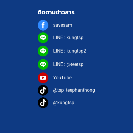
ติดตามข่าวสาร
savesam
LINE : kungtsp
LINE : kungtsp2
LINE : @teetsp
YouTube
@tsp_teephanthong
@kungtsp