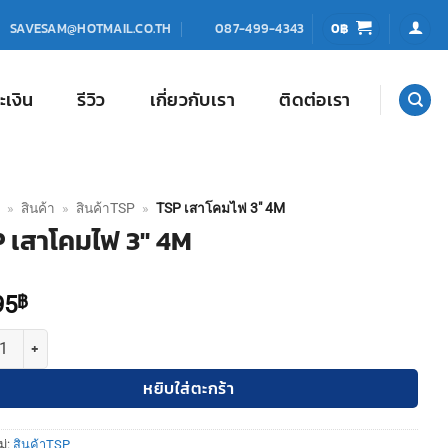
0
฿
SAVESAM@HOTMAIL.CO.TH
087-499-4343
ะเงิน
รีวิว
เกี่ยวกับเรา
ติดต่อเรา
»
สินค้า
»
สินค้าTSP
»
TSP เสาโคมไฟ 3″ 4M
 เสาโคมไฟ 3″ 4M
95
฿
 TSP เสาโคมไฟ 3" 4M ชิ้น
หยิบใส่ตะกร้า
ู่:
สินค้าTSP