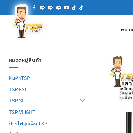
ข้าม
ไป
ยัง
เนื้อหา
หน้า
หมวดหมู่สินค้า
สินค้าTSP
TSP-FSL
TSP-SL
TSP-VLIGHT
ป้ายไฟฉุกเฉิน TSP