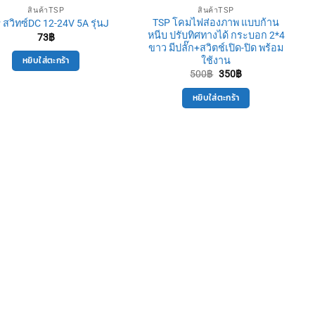
สินค้าTSP
สินค้าTSP
TSP โคมไฟส่องภาพ แบบก้าน
 สวิทซ์DC 12-24V 5A รุ่นJ
หนีบ ปรับทิศทางได้ กระบอก 2*4
73
฿
ขาว มีปลั๊ก+สวิตช์เปิด-ปิด พร้อม
หยิบใส่ตะกร้า
ใช้งาน
Original
Current
500
฿
350
฿
price
price
was:
is:
หยิบใส่ตะกร้า
500฿.
350฿.