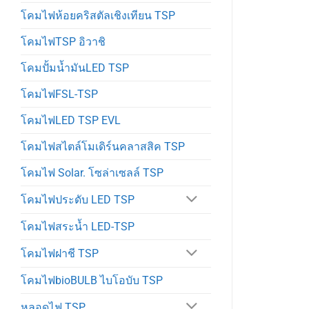
โคมไฟห้อยคริสตัลเชิงเทียน TSP
โคมไฟTSP อิวาชิ
โคมปั้มน้ำมันLED TSP
โคมไฟFSL-TSP
โคมไฟLED TSP EVL
โคมไฟสไตล์โมเดิร์นคลาสสิค TSP
โคมไฟ Solar. โซล่าเซลล์ TSP
โคมไฟประดับ LED TSP
โคมไฟสระน้ำ LED-TSP
โคมไฟฝาชี TSP
โคมไฟbioBULB ไบโอบับ TSP
หลอดไฟ TSP