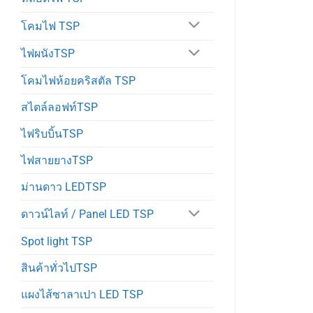
โคมไฟ TSP
ไฟผนังTSP
โคมไฟห้อยคริสตัล TSP
สไตล์ลอฟท์TSP
ไฟริบบิ้นTSP
ไฟสายยางTSP
ม่านดาว LEDTSP
ดาวน์ไลท์ / Panel LED TSP
Spot light TSP
สินค้าทั่วไปTSP
แผงไส้ซาลาเปา LED TSP