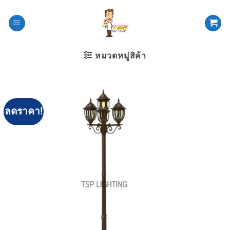
ข้าม
ไป
ยัง
เนื้อหา
หมวดหมู่สิค้า
ลดราคา!