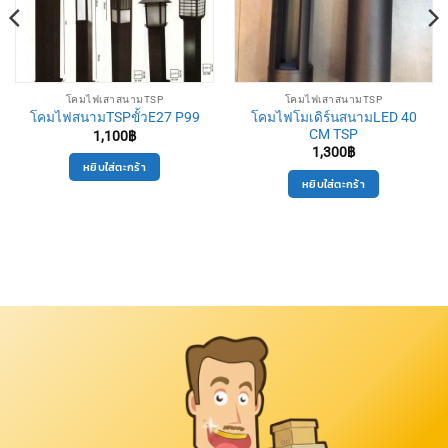
โคมไฟเสาสนามTSP
โคมไฟเสาสนามTSP
โคมไฟโมเดิร์นสนามLED 40
โคมไฟสนามTSPขั้วE27 P99
CM TSP
1,100
฿
1,300
฿
หยิบใส่ตะกร้า
หยิบใส่ตะกร้า