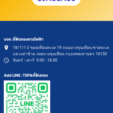
บจก. ตี๋ฟันทองการไฟฟ้า
18/111-2 ซอยเทียนทะเล 19 ถนนบางขุนเทียน-ชายทะเล
แขวงท่าข้าม เขตบางขุนเทียน กรุงเทพมหานคร 10150
จันทร์ - เสาร์ 9.00 - 18.00
Add LINE : TSP&ตี๋ฟันทอง