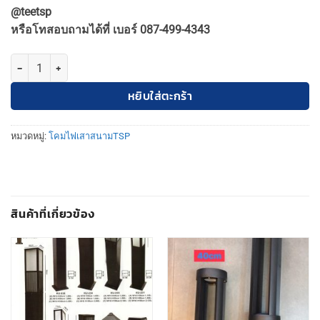
was:
is:
@teetsp
5,800฿.
5,220฿.
หรือโทสอบถามได้ที่ เบอร์ 087-499-4343
จำนวน TSP-APP-1/4BB โคมไฟสนาม ชิ้น
หยิบใส่ตะกร้า
หมวดหมู่:
โคมไฟเสาสนามTSP
สินค้าที่เกี่ยวข้อง