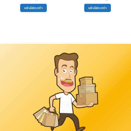
price
price
was:
is:
หยิบใส่ตะกร้า
หยิบใส่ตะกร้า
300฿.
150฿.