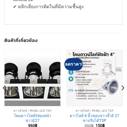
✔ หลีกเลี่ยงการติดในที่มีความชื้นสูง
สินค้าที่เกี่ยวข้อง
ลดราคา!
ดาวน์ไลท์ / PANEL LED TSP
ดาวน์ไลท์ / PANEL LED TSP
โคมดาวไลท์3ช่องหน้า
ดาวไลท์ 4 นิ้วขอบขาวขั้วE 27
ขาวE27
ขาปรับได้TSP
Original
Current
960
฿
300
฿
150
฿