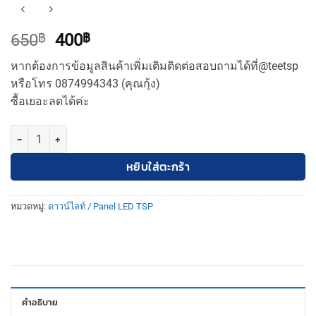
Original
Current
650
฿
400
฿
price
price
หากต้องการข้อมูลสินค้าเพิ่มเติมติดต่อสอบถามได้ที่@teetsp
was:
is:
หรือโทร 0874994343 (คุณกุ้ง)
650฿.
400฿.
ซื้อเยอะลดได้ค่ะ
จำนวน TSP-202โคมดาวไลท์ติดลอยเหลี่ยม2ช่องขั้วE27สีดำTSP ชิ้น
หยิบใส่ตะกร้า
หมวดหมู่:
ดาวน์ไลท์ / Panel LED TSP
คำอธิบาย