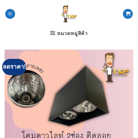
ข้าม
ไป
ยัง
เนื้อหา
หมวดหมู่สิค้า
ลดราคา!