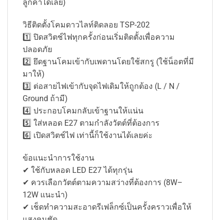
ลูกค้าได้เลย)
วิธีติดตั้งโคมดาวไลท์ติดลอย TSP-202
1️⃣ ปิดสวิตช์ไฟทุกครั้งก่อนเริ่มติดตั้งเพื่อความ
ปลอดภัย
2️⃣ ยึดฐานโคมเข้ากับเพดานโดยใช้สกรู (ใช้น็อตที่มี
มาให้)
3️⃣ ต่อสายไฟเข้ากับจุดไฟเดิมให้ถูกต้อง (L / N /
Ground ถ้ามี)
4️⃣ ประกอบโคมกลับเข้าฐานให้แน่น
5️⃣ ใส่หลอด E27 ตามกำลังวัตต์ที่ต้องการ
6️⃣ เปิดสวิตช์ไฟ เท่านี้ก็ใช้งานได้เลยค่ะ
ข้อแนะนำการใช้งาน
✔ ใช้กับหลอด LED E27 ได้ทุกรุ่น
✔ ควรเลือกวัตต์ตามความสว่างที่ต้องการ (8W–
12W แนะนำ)
✔ เช็ดทำความสะอาดรีเฟล็กซ์เป็นครั้งคราวเพื่อให้
แสงคมชัด