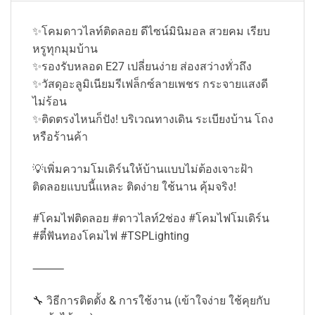
✨โคมดาวไลท์ติดลอย ดีไซน์มินิมอล สวยคม เรียบ
หรูทุกมุมบ้าน
✨รองรับหลอด E27 เปลี่ยนง่าย ส่องสว่างทั่วถึง
✨วัสดุอะลูมิเนียมรีเฟล็กซ์ลายเพชร กระจายแสงดี
ไม่ร้อน
✨ติดตรงไหนก็ปัง! บริเวณทางเดิน ระเบียงบ้าน โถง
หรือร้านค้า
💡เพิ่มความโมเดิร์นให้บ้านแบบไม่ต้องเจาะฝ้า
ติดลอยแบบนี้แหละ ติดง่าย ใช้นาน คุ้มจริง!
#โคมไฟติดลอย #ดาวไลท์2ช่อง #โคมไฟโมเดิร์น
#ตี๋ฟันทองโคมไฟ #TSPLighting
⸻
🔧 วิธีการติดตั้ง & การใช้งาน (เข้าใจง่าย ใช้คุยกับ