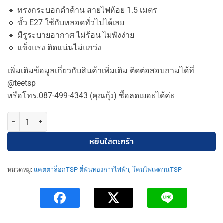
price
price
🔹 ทรงกระบอกดำด้าน สายไฟห้อย 1.5 เมตร
was:
is:
🔹 ขั้ว E27 ใช้กับหลอดทั่วไปได้เลย
850฿.
550฿.
🔹 มีรูระบายอากาศ ไม่ร้อน ไม่พังง่าย
🔹 แข็งแรง ติดแน่นไม่แกว่ง
เพิ่มเติมข้อมูลเกี่ยวกับสินค้าเพิ่มเติม ติดต่อสอบถามได้ที่
@teetsp
หรือโทร.087-499-4343 (คุณกุ้ง) ซื้อลดเยอะได้ค่ะ
จำนวน TSP-1101/150-BK โคมไฟห้อย ดาวไลท์ 6" ติดลอย ดำ ชิ้น
หยิบใส่ตะกร้า
หมวดหมู่:
แคตตาล็อกTSP ตี๋ฟันทองการไฟฟ้า
,
โคมไฟเพดานTSP