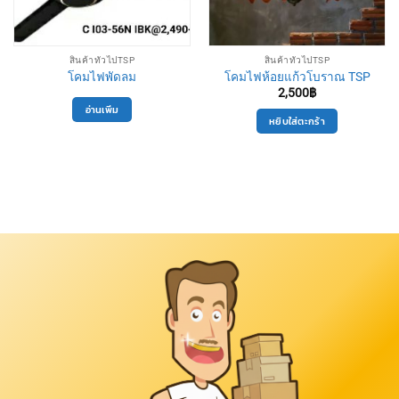
สินค้าทั่วไปTSP
สินค้าทั่วไปTSP
โคมไฟพัดลม
โคมไฟห้อยแก้วโบราณ TSP
2,500
฿
อ่านเพิ่ม
หยิบใส่ตะกร้า