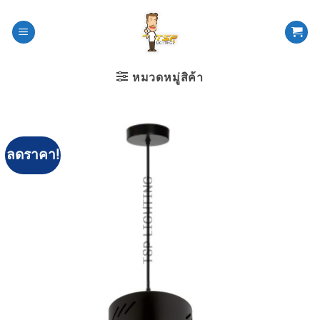
ข้าม
ไป
ยัง
เนื้อหา
หมวดหมู่สิค้า
ลดราคา!