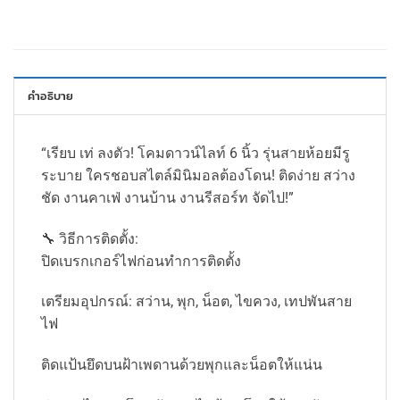
คำอธิบาย
“เรียบ เท่ ลงตัว! โคมดาวน์ไลท์ 6 นิ้ว รุ่นสายห้อยมีรู
ระบาย ใครชอบสไตล์มินิมอลต้องโดน! ติดง่าย สว่าง
ชัด งานคาเฟ่ งานบ้าน งานรีสอร์ท จัดไป!”
🔧 วิธีการติดตั้ง:
ปิดเบรกเกอร์ไฟก่อนทำการติดตั้ง
เตรียมอุปกรณ์: สว่าน, พุก, น็อต, ไขควง, เทปพันสาย
ไฟ
ติดแป้นยึดบนฝ้าเพดานด้วยพุกและน็อตให้แน่น