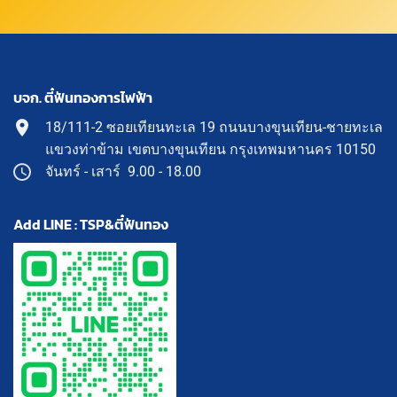
บจก. ตี๋ฟันทองการไฟฟ้า
18/111-2 ซอยเทียนทะเล 19 ถนนบางขุนเทียน-ชายทะเล
แขวงท่าข้าม เขตบางขุนเทียน กรุงเทพมหานคร 10150
จันทร์ - เสาร์ 9.00 - 18.00
Add LINE : TSP&ตี๋ฟันทอง