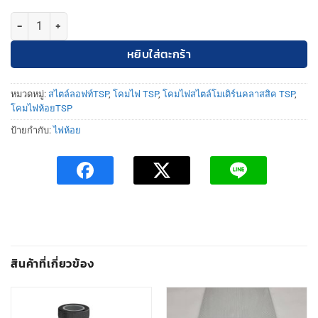
จำนวน TSP-1016-BG โคมไฟห้อยวินเทจ ชิ้น
หยิบใส่ตะกร้า
หมวดหมู่:
สไตล์ลอฟท์TSP
,
โคมไฟ TSP
,
โคมไฟสไตล์โมเดิร์นคลาสสิค TSP
,
โคมไฟห้อยTSP
ป้ายกำกับ:
ไฟห้อย
สินค้าที่เกี่ยวข้อง