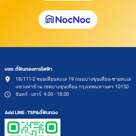
บจก. ตี๋ฟันทองการไฟฟ้า
18/111-2 ซอยเทียนทะเล 19 ถนนบางขุนเทียน-ชายทะเล
แขวงท่าข้าม เขตบางขุนเทียน กรุงเทพมหานคร 10150
จันทร์ - เสาร์ 9.00 - 18.00
Add LINE : TSP&ตี๋ฟันทอง