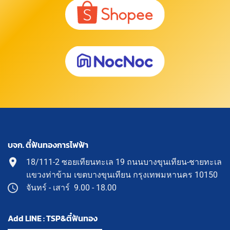
บจก. ตี๋ฟันทองการไฟฟ้า
18/111-2 ซอยเทียนทะเล 19 ถนนบางขุนเทียน-ชายทะเล
แขวงท่าข้าม เขตบางขุนเทียน กรุงเทพมหานคร 10150
จันทร์ - เสาร์ 9.00 - 18.00
Add LINE : TSP&ตี๋ฟันทอง