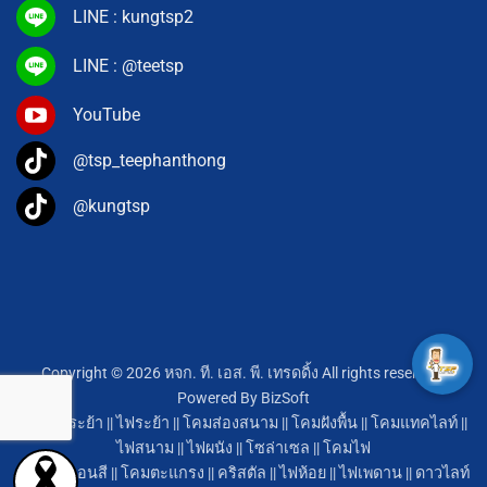
LINE : kungtsp2
LINE : @teetsp
YouTube
@tsp_teephanthong
@kungtsp
Copyright © 2026 หจก. ที. เอส. พี. เทรดดิ้ง All rights reserved.
Powered By
BizSoft
โคมไฟระย้า
||
ไฟระย้า
||
โคมส่องสนาม
||
โคมฝังพื้น
||
โคมแทคไลท์
||
ไฟสนาม
||
ไฟผนัง
||
โซล่าเซล
||
โคมไฟ
หลอดนีออนสี
||
โคมตะแกรง
||
คริสตัล
||
ไฟห้อย
||
ไฟเพดาน
||
ดาวไลท์