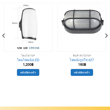
โคมไฟ TSP
สินค้าทั่วไปTSP
โคมไฟผนังLED
ไฟผนังรูปใข่ e27
1,200
฿
180
฿
หยิบใส่ตะกร้า
หยิบใส่ตะกร้า