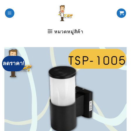
ข้าม
ไป
ยัง
เนื้อหา
หมวดหมู่สิค้า
ลดราคา!