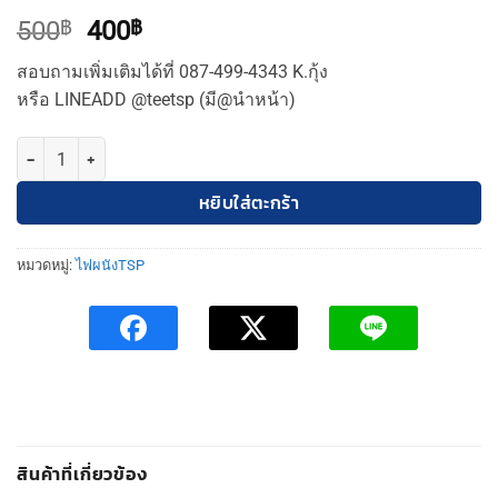
Original
Current
500
฿
400
฿
price
price
สอบถามเพิ่มเติมได้ที่ 087-499-4343 K.กุ้ง
was:
is:
หรือ LINEADD @teetsp (มี@นำหน้า)
500฿.
400฿.
จำนวน TSP ไฟผนัง 1 หัว แก้วขุ่น ดำ (TSP-1005) ชิ้น
หยิบใส่ตะกร้า
หมวดหมู่:
ไฟผนังTSP
สินค้าที่เกี่ยวข้อง