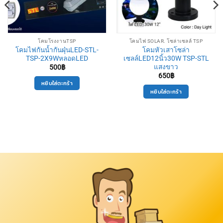
โคมโรงงานTSP
โคมไฟ SOLAR. โซล่าเซลล์ TSP
โคมไฟกันน้ำกันฝุ่นLED-STL-
โคมหัวเสาโซล่า
TSP-2X9WหลอดLED
เซลล์LED12นิ้ว30W TSP-STL
แสงขาว
500
฿
650
฿
หยิบใส่ตะกร้า
หยิบใส่ตะกร้า