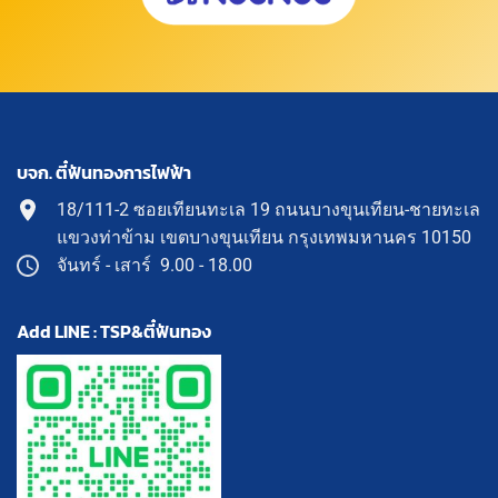
บจก. ตี๋ฟันทองการไฟฟ้า
18/111-2 ซอยเทียนทะเล 19 ถนนบางขุนเทียน-ชายทะเล
แขวงท่าข้าม เขตบางขุนเทียน กรุงเทพมหานคร 10150
จันทร์ - เสาร์ 9.00 - 18.00
Add LINE : TSP&ตี๋ฟันทอง