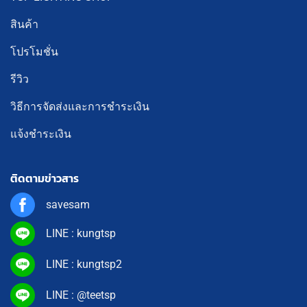
สินค้า
โปรโมชั่น
รีวิว
วิธีการจัดส่งและการชำระเงิน
แจ้งชำระเงิน
ติดตามข่าวสาร
savesam
LINE : kungtsp
LINE : kungtsp2
LINE : @teetsp