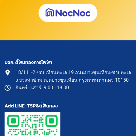
บจก. ตี๋ฟันทองการไฟฟ้า
18/111-2 ซอยเทียนทะเล 19 ถนนบางขุนเทียน-ชายทะเล
แขวงท่าข้าม เขตบางขุนเทียน กรุงเทพมหานคร 10150
จันทร์ - เสาร์ 9.00 - 18.00
Add LINE : TSP&ตี๋ฟันทอง