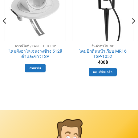
ดาวน์ไลท์ / PANEL LED TSP
สินค้าทั่วไปTSP
โคมฝังฮาโลเจ่นงวงช้าง 512สี
โคมปักดินหน้าเรียบ MR16
ดำและขาวTSP
TSP-1052
400
฿
อ่านเพิ่ม
หยิบใส่ตะกร้า