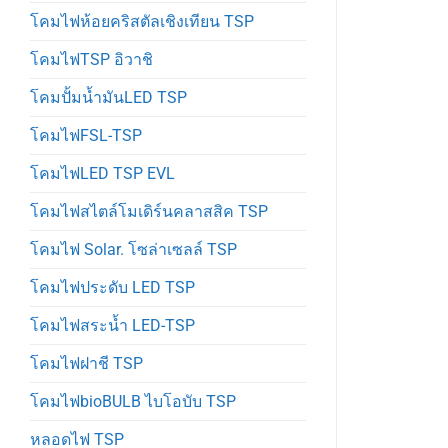
โคมไฟห้อยคริสตัลเชิงเทียน TSP
โคมไฟTSP อิวาชิ
โคมปั้มน้ำมันLED TSP
โคมไฟFSL-TSP
โคมไฟLED TSP EVL
โคมไฟสไตล์โมเดิร์นคลาสสิค TSP
โคมไฟ Solar. โซล่าเซลล์ TSP
โคมไฟประดับ LED TSP
โคมไฟสระน้ำ LED-TSP
โคมไฟฝาชี TSP
โคมไฟbioBULB ไบโอบับ TSP
หลอดไฟ TSP