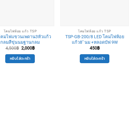
โคมไฟห้อย แก้ว TSP
โคมไฟห้อย แก้ว TSP
โคมไฟแขวนเพดาน3หัวแก้ว
TSP-GB-200/8 LED โคมไฟห้อย
กลมสีขุ่นนมฐานกลม
แก้ว8″ นม +หลอดบัฟ 9W
Original
Current
4,500
฿
2,000
฿
450
฿
price
price
was:
is:
หยิบใส่ตะกร้า
หยิบใส่ตะกร้า
4,500฿.
2,000฿.