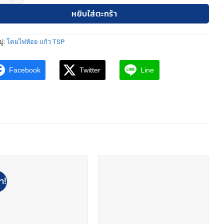
หยิบใส่ตะกร้า
ู่:
โคมไฟห้อย แก้ว TSP
Facebook
Twitter
Line
า!
ล