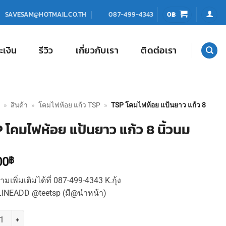
0
฿
SAVESAM@HOTMAIL.CO.TH
087-499-4343
ะเงิน
รีวิว
เกี่ยวกับเรา
ติดต่อเรา
»
สินค้า
»
โคมไฟห้อย แก้ว TSP
»
TSP โคมไฟห้อย แป้นยาว แก้ว 8
 โคมไฟห้อย แป้นยาว แก้ว 8 นิ้วนม
00
฿
มเพิ่มเติมได้ที่ 087-499-4343 K.กุ้ง
LINEADD @teetsp (มี@นำหน้า)
TSP โคมไฟห้อย แป้นยาว แก้ว 8 นิ้วนม ชิ้น