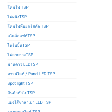
โคมไฟ TSP
ไฟผนังTSP
โคมไฟห้อยคริสตัล TSP
สไตล์ลอฟท์TSP
ไฟริบบิ้นTSP
ไฟสายยางTSP
ม่านดาว LEDTSP
ดาวน์ไลท์ / Panel LED TSP
Spot light TSP
สินค้าทั่วไปTSP
แผงไส้ซาลาเปา LED TSP
รางแทรคไลท์ TSP