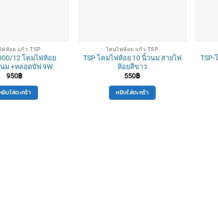
ฟห้อย แก้ว TSP
โคมไฟห้อย แก้ว TSP
300/12 โคมไฟห้อย
TSP โคมไฟห้อย 10 นิ้วนม สายไฟ
TSP-
″ นม +หลอดบัฟ 9W
ห้อยสีขาว
950
฿
550
฿
หยิบใส่ตะกร้า
หยิบใส่ตะกร้า