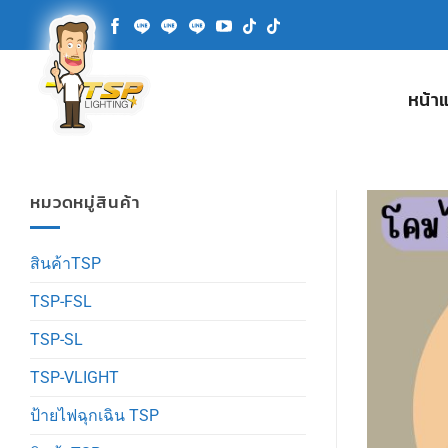
ข้าม
ไป
ยัง
เนื้อหา
หน้า
หมวดหมู่สินค้า
สินค้าTSP
TSP-FSL
TSP-SL
TSP-VLIGHT
ป้ายไฟฉุกเฉิน TSP