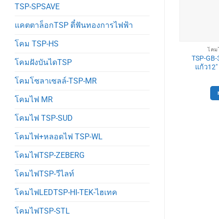
TSP-SPSAVE
แคตตาล็อกTSP ตี๋ฟันทองการไฟฟ้า
โคม TSP-HS
โคมไ
TSP-GB-
โคมฝังบันไดTSP
แก้ว12
โคมโซลาเซลล์-TSP-MR
โคมไฟ MR
โคมไฟ TSP-SUD
โคมไฟ+หลอดไฟ TSP-WL
โคมไฟTSP-ZEBERG
โคมไฟTSP-วีไลท์
โคมไฟLEDTSP-HI-TEK-ไฮเทค
โคมไฟTSP-STL