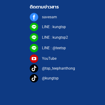
ติดตามข่าวสาร
savesam
LINE : kungtsp
LINE : kungtsp2
LINE : @teetsp
YouTube
@tsp_teephanthong
@kungtsp