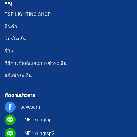
เมนู
TSP LIGHTING SHOP
สินค้า
โปรโมชั่น
รีวิว
วิธีการจัดส่งและการชำระเงิน
แจ้งชำระเงิน
ติดตามข่าวสาร
savesam
LINE : kungtsp
LINE : kungtsp2