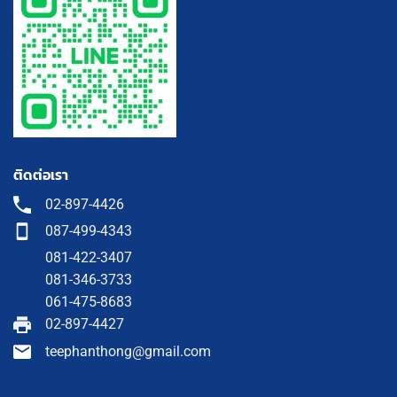
ติดต่อเรา
02-897-4426
087-499-4343
081-422-3407
081-346-3733
061-475-8683
02-897-4427
teephanthong@gmail.com