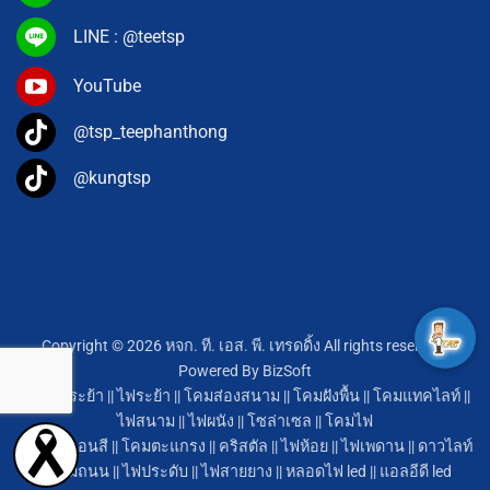
LINE : @teetsp
YouTube
@tsp_teephanthong
@kungtsp
Copyright © 2026 หจก. ที. เอส. พี. เทรดดิ้ง All rights reserved.
Powered By
BizSoft
โคมไฟระย้า
||
ไฟระย้า
||
โคมส่องสนาม
||
โคมฝังพื้น
||
โคมแทคไลท์
||
ไฟสนาม
||
ไฟผนัง
||
โซล่าเซล
||
โคมไฟ
หลอดนีออนสี
||
โคมตะแกรง
||
คริสตัล
||
ไฟห้อย
||
ไฟเพดาน
||
ดาวไลท์
||
โคมถนน
||
ไฟประดับ
||
ไฟสายยาง
||
หลอดไฟ led
||
แอลอีดี led