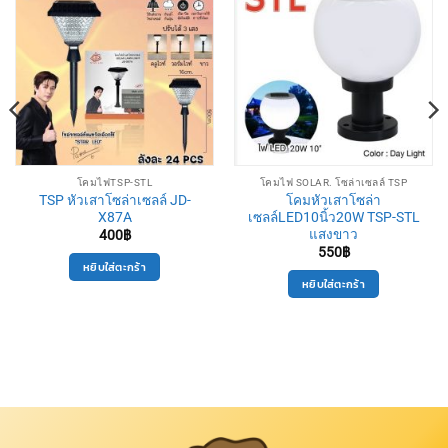
โคมไฟTSP-STL
โคมไฟ SOLAR. โซล่าเซลล์ TSP
TSP หัวเสาโซล่าเซลล์ JD-
โคมหัวเสาโซล่า
X87A
เซลล์LED10นิ้ว20W TSP-STL
แสงขาว
400
฿
550
฿
หยิบใส่ตะกร้า
หยิบใส่ตะกร้า