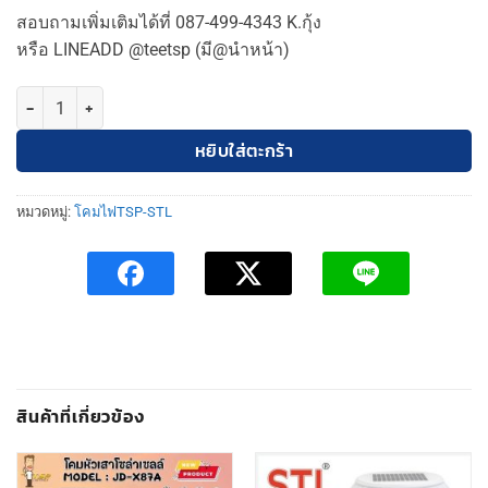
สอบถามเพิ่มเติมได้ที่ 087-499-4343 K.กุ้ง
หรือ LINEADD @teetsp (มี@นำหน้า)
จำนวน TSP โคมไฟสปอร์ตไลท์ โซล่าเซลล์ JD-Y80 แสงไฟไซเรน แบบพกพ
หยิบใส่ตะกร้า
หมวดหมู่:
โคมไฟTSP-STL
สินค้าที่เกี่ยวข้อง