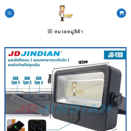
ข้าม
ไป
ยัง
เนื้อหา
หมวดหมู่สิค้า