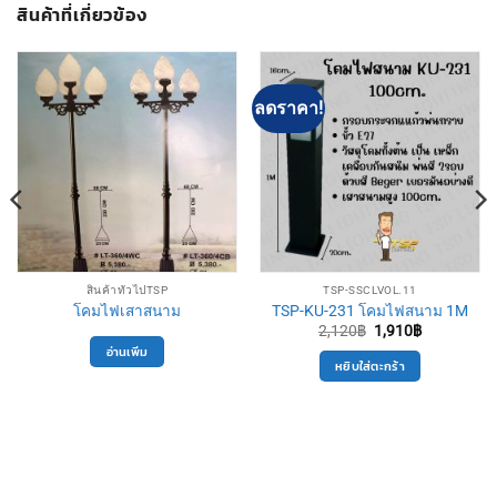
สินค้าที่เกี่ยวข้อง
ลดราคา!
สินค้าทั่วไปTSP
TSP-SSCLVOL.11
โคมไฟเสาสนาม
TSP-KU-231 โคมไฟสนาม 1M
Original
Current
2,120
฿
1,910
฿
price
price
อ่านเพิ่ม
was:
is:
หยิบใส่ตะกร้า
2,120฿.
1,910฿.