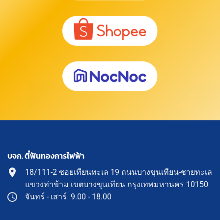
บจก. ตี๋ฟันทองการไฟฟ้า
18/111-2 ซอยเทียนทะเล 19 ถนนบางขุนเทียน-ชายทะเล
แขวงท่าข้าม เขตบางขุนเทียน กรุงเทพมหานคร 10150
จันทร์ - เสาร์ 9.00 - 18.00