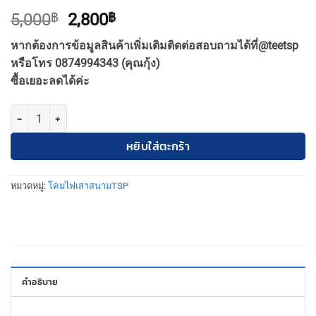
Original
Current
5,000
฿
2,800
฿
price
price
หากต้องการข้อมูลสินค้าเพิ่มเติมติดต่อสอบถามได้ที่@teetsp
was:
is:
หรือโทร 0874994343 (คุณกุ้ง)
5,000฿.
2,800฿.
ซื้อเยอะลดได้ค่ะ
จำนวน TSP โคมไฟสนาม เสาโรมัน แก้ว 12นิ้ว นม ชิ้น
หยิบใส่ตะกร้า
หมวดหมู่:
โคมไฟเสาสนามTSP
คำอธิบาย