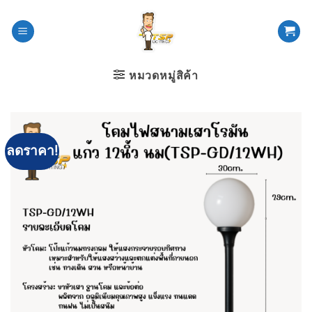
ข้าม
ไป
ยัง
เนื้อหา
หมวดหมู่สิค้า
ลดราคา!