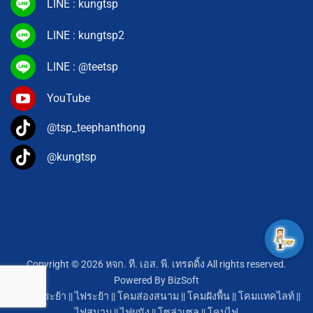
LINE : kungtsp
LINE : kungtsp2
LINE : @teetsp
YouTube
@tsp_teephanthong
@kungtsp
Copyright © 2026 หจก. ที. เอส. พี. เทรดดิ้ง All rights reserved.
Powered By
BizSoft
โคมไฟระย้า
||
ไฟระย้า
||
โคมส่องสนาม
||
โคมฝังพื้น
||
โคมแทคไลท์
||
ไฟสนาม
||
ไฟผนัง
||
โซล่าเซล
||
โคมไฟ