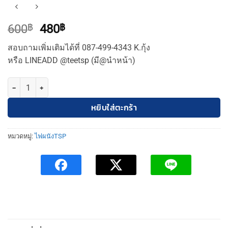
Original
Current
600
฿
480
฿
price
price
สอบถามเพิ่มเติมได้ที่ 087-499-4343 K.กุ้ง
was:
is:
หรือ LINEADD @teetsp (มี@นำหน้า)
600฿.
480฿.
จำนวน TSP โคมไฟผนัง 2หัว 9x30CM กลมดำ (TSP-1002) ชิ้น
หยิบใส่ตะกร้า
หมวดหมู่:
ไฟผนังTSP