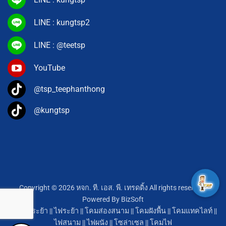
LINE : kungtsp2
LINE : @teetsp
YouTube
@tsp_teephanthong
@kungtsp
Copyright © 2026 หจก. ที. เอส. พี. เทรดดิ้ง All rights reserved.
Powered By
BizSoft
โคมไฟระย้า
||
ไฟระย้า
||
โคมส่องสนาม
||
โคมฝังพื้น
||
โคมแทคไลท์
||
ไฟสนาม
||
ไฟผนัง
||
โซล่าเซล
||
โคมไฟ