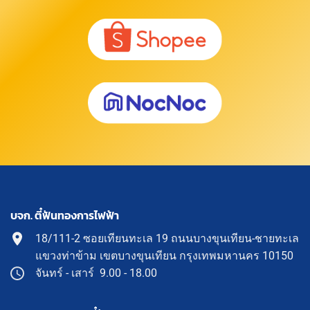
บจก. ตี๋ฟันทองการไฟฟ้า
18/111-2 ซอยเทียนทะเล 19 ถนนบางขุนเทียน-ชายทะเล
แขวงท่าข้าม เขตบางขุนเทียน กรุงเทพมหานคร 10150
จันทร์ - เสาร์ 9.00 - 18.00