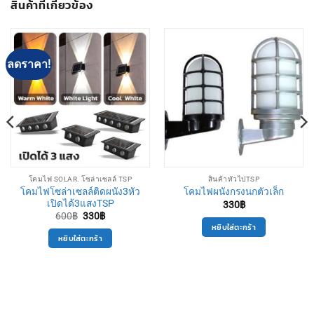
สินค้าที่เกี่ยวข้อง
ลดราคา!
โคมไฟ SOLAR. โซล่าเซลล์ TSP
สินค้าทั่วไปTSP
โคมไฟโซล่าเซลล์ติดผนัง3หัว
โคมไฟผนังกรงนกตัวเล็ก
เปิดได้3แสงTSP
330
฿
Original
Current
600
฿
330
฿
price
price
หยิบใส่ตะกร้า
was:
is:
หยิบใส่ตะกร้า
600฿.
330฿.