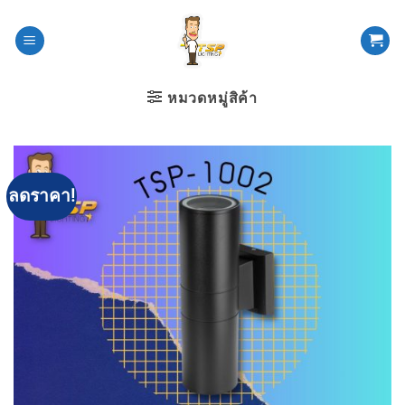
ข้าม
ไป
ยัง
เนื้อหา
หมวดหมู่สิค้า
ลดราคา!