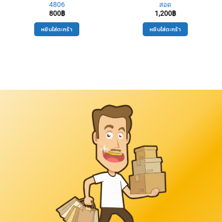
4806
สอด
800
฿
1,200
฿
หยิบใส่ตะกร้า
หยิบใส่ตะกร้า