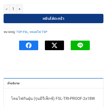
จำนวน TSP โคมไฟกันฝุ่น (รุ่นมีรีเฟ็กซ์) FSL-TRI-PROOF-2x18W (พร้อม
หยิบใส่ตะกร้า
หมวดหมู่:
TSP-FSL
,
หลอดไฟ TSP
คำอธิบาย
โคมไฟกันฝุ่น (รุ่นมีรีเฟ็กซ์) FSL-TRI-PROOF-2x18W