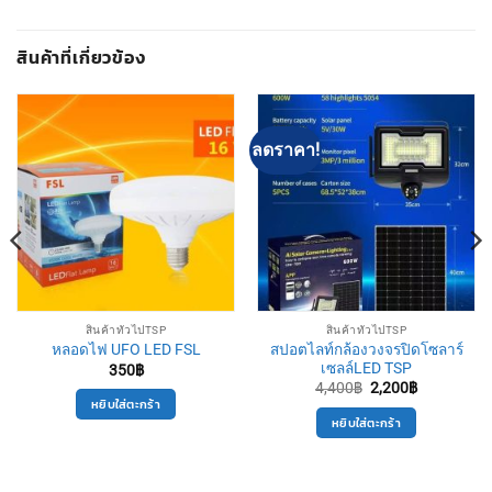
สินค้าที่เกี่ยวข้อง
ลดราคา!
สินค้าทั่วไปTSP
สินค้าทั่วไปTSP
สปอตไลท์กล้องวงจรปิดโซลาร์
หลอดไฟ UFO LED FSL
เซลล์LED TSP
350
฿
Original
Current
4,400
฿
2,200
฿
price
price
หยิบใส่ตะกร้า
was:
is:
หยิบใส่ตะกร้า
4,400฿.
2,200฿.