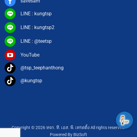
savesam
LINE : kungtsp
LINE : kungtsp2
LINE : @teetsp
YouTube
@tsp_teephanthong
@kungtsp
Copyright © 2026 หจก. ที. เอส. พี. เทรดดิ้ง All rights reserved.
Powered By
BizSoft