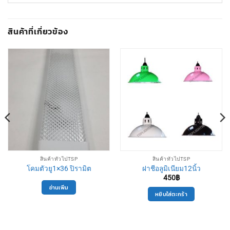
สินค้าที่เกี่ยวข้อง
สินค้าทั่วไปTSP
สินค้าทั่วไปTSP
โคมตัวยู1×36 ปิรามิต
ฝาชีอลูมิเนียม12นิ้ว
450
฿
อ่านเพิ่ม
หยิบใส่ตะกร้า