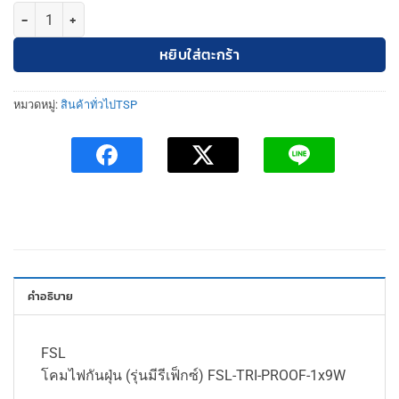
จำนวน TSP โคมไฟกันฝุ่น (รุ่นมีรีเฟ็กซ์) FSL-TRI-PROOF-1x9W (พร้อมห
หยิบใส่ตะกร้า
หมวดหมู่:
สินค้าทั่วไปTSP
คำอธิบาย
FSL
โคมไฟกันฝุ่น (รุ่นมีรีเฟ็กซ์) FSL-TRI-PROOF-1x9W