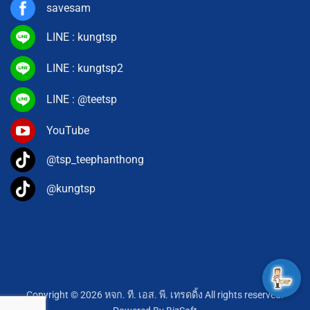
savesam
LINE : kungtsp
LINE : kungtsp2
LINE : @teetsp
YouTube
@tsp_teephanthong
@kungtsp
Copyright © 2026 หจก. ที. เอส. พี. เทรดดิ้ง All rights reserved.