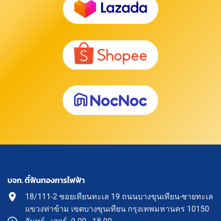
บจก. ตี๋ฟันทองการไฟฟ้า
18/111-2 ซอยเทียนทะเล 19 ถนนบางขุนเทียน-ชายทะเล
แขวงท่าข้าม เขตบางขุนเทียน กรุงเทพมหานคร 10150