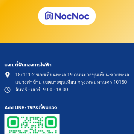
บจก. ตี๋ฟันทองการไฟฟ้า
18/111-2 ซอยเทียนทะเล 19 ถนนบางขุนเทียน-ชายทะเล
แขวงท่าข้าม เขตบางขุนเทียน กรุงเทพมหานคร 10150
จันทร์ - เสาร์ 9.00 - 18.00
Add LINE : TSP&ตี๋ฟันทอง