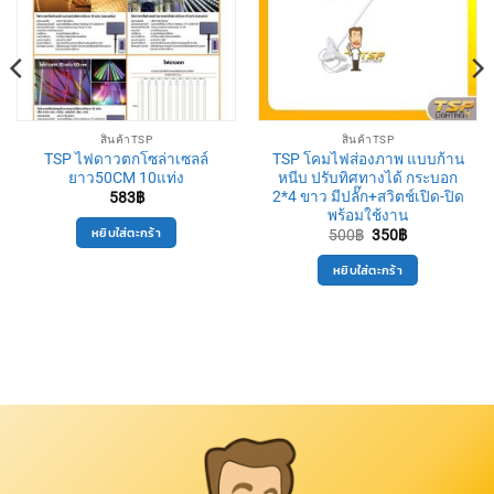
สินค้าTSP
สินค้าTSP
TSP ไฟดาวตกโซล่าเซลล์
TSP โคมไฟส่องภาพ แบบก้าน
ยาว50CM 10แท่ง
หนีบ ปรับทิศทางได้ กระบอก
2*4 ขาว มีปลั๊ก+สวิตช์เปิด-ปิด
583
฿
พร้อมใช้งาน
หยิบใส่ตะกร้า
Original
Current
500
฿
350
฿
price
price
was:
is:
หยิบใส่ตะกร้า
500฿.
350฿.