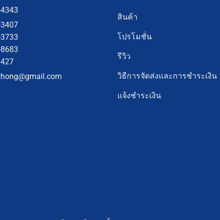
-4343
สินค้า
-3407
โปรโมชั่น
-3733
-8683
รีวิว
4427
วิธีการจัดส่งและการชำระเงิน
thong@gmail.com
แจ้งชำระเงิน