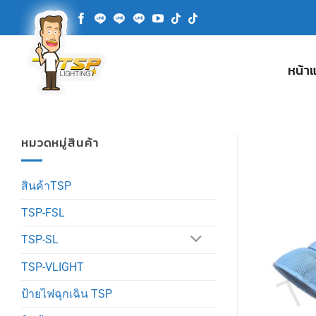
ข้าม
ไป
ยัง
เนื้อหา
หน้า
หมวดหมู่สินค้า
สินค้าTSP
TSP-FSL
TSP-SL
TSP-VLIGHT
ป้ายไฟฉุกเฉิน TSP