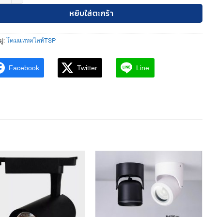
หยิบใส่ตะกร้า
ู่:
โคมแทรคไลท์TSP
Facebook
Twitter
Line