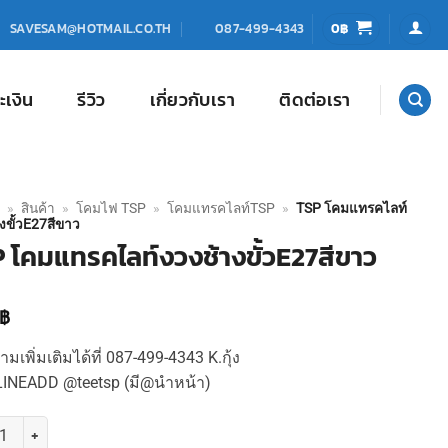
0
฿
SAVESAM@HOTMAIL.CO.TH
087-499-4343
ะเงิน
รีวิว
เกี่ยวกับเรา
ติดต่อเรา
»
สินค้า
»
โคมไฟ TSP
»
โคมแทรคไลท์TSP
»
TSP โคมแทรคไลท์
งขั้วE27สีขาว
 โคมแทรคไลท์งวงช้างขั้วE27สีขาว
฿
มเพิ่มเติมได้ที่ 087-499-4343 K.กุ้ง
LINEADD @teetsp (มี@นำหน้า)
TSP โคมแทรคไลท์งวงช้างขั้วE27สีขาว ชิ้น