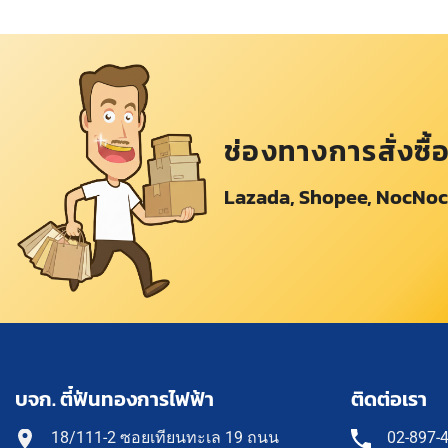
ช่องทางการสั่งซื้
Lazada, Shopee, NocNoc
บจก. ตี๋ฟันทองการไฟฟ้า
ติดต่อเรา
18/111-2 ซอยเทียนทะเล 19 ถนน
02-897-