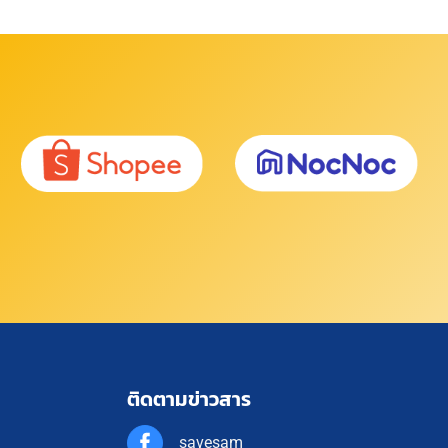
ติดตามข่าวสาร
savesam