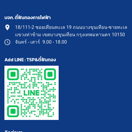
บจก. ตี๋ฟันทองการไฟฟ้า
18/111-2 ซอยเทียนทะเล 19 ถนนบางขุนเทียน-ชายทะเล
แขวงท่าข้าม เขตบางขุนเทียน กรุงเทพมหานคร 10150
จันทร์ - เสาร์ 9.00 - 18.00
Add LINE : TSP&ตี๋ฟันทอง