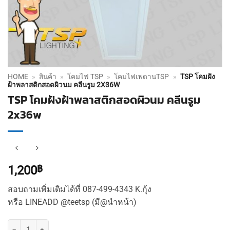
HOME
»
สินค้า
»
โคมไฟ TSP
»
โคมไฟเพดานTSP
»
TSP โคมฝัง
ฝ้าพลาสติกสอดผิวนม คลีนรูม 2X36W
TSP โคมฝังฝ้าพลาสติกสอดผิวนม คลีนรูม
2x36w
1,200
฿
สอบถามเพิ่มเติมได้ที่ 087-499-4343 K.กุ้ง
หรือ LINEADD @teetsp (มี@นำหน้า)
จำนวน TSP โคมฝังฝ้าพลาสติกสอดผิวนม คลีนรูม 2x36w ชิ้น