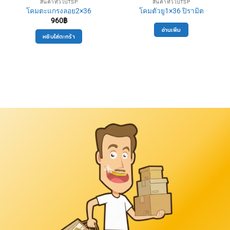
สินค้าทั่วไปTSP
สินค้าทั่วไปTSP
โคมตะแกรงลอย2×36
โคมตัวยู1×36 ปิรามิต
960
฿
อ่านเพิ่ม
หยิบใส่ตะกร้า