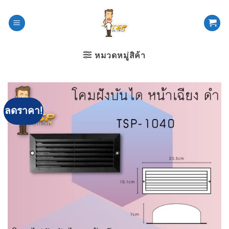
ข้าม
ไป
ยัง
เนื้อหา
หมวดหมู่สิค้า
ลดราคา!