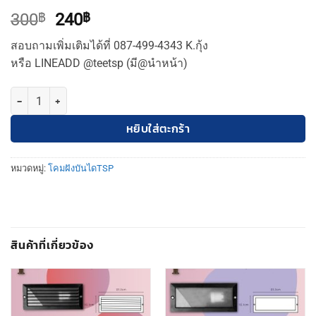
Original
Current
300
฿
240
฿
price
price
สอบถามเพิ่มเติมได้ที่ 087-499-4343 K.กุ้ง
was:
is:
หรือ LINEADD @teetsp (มี@นำหน้า)
300฿.
240฿.
จำนวน TSP โคมฝังบันได หน้าเฉียง ดำ (TSP-1040) ชิ้น
หยิบใส่ตะกร้า
หมวดหมู่:
โคมฝังบันไดTSP
สินค้าที่เกี่ยวข้อง