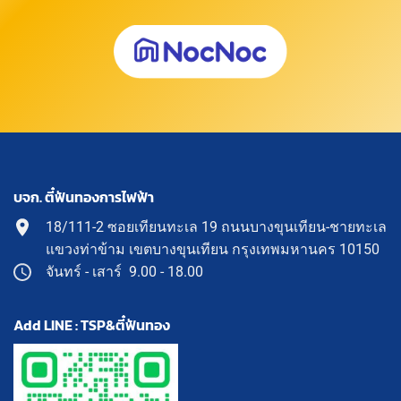
บจก. ตี๋ฟันทองการไฟฟ้า
18/111-2 ซอยเทียนทะเล 19 ถนนบางขุนเทียน-ชายทะเล
แขวงท่าข้าม เขตบางขุนเทียน กรุงเทพมหานคร 10150
จันทร์ - เสาร์ 9.00 - 18.00
Add LINE : TSP&ตี๋ฟันทอง