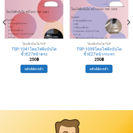
โคมฝังบันไดTSP
โคมฝังบันไดTSP
TSP-1041โคมไฟฝังบันได
TSP-1039โคมไฟฝังบันได
ขั้วE27หน้าตรง
ขั้วE27หน้ากระจก
250
฿
250
฿
หยิบใส่ตะกร้า
หยิบใส่ตะกร้า