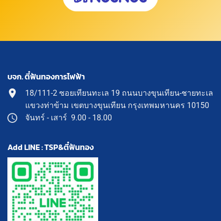
บจก. ตี๋ฟันทองการไฟฟ้า
18/111-2 ซอยเทียนทะเล 19 ถนนบางขุนเทียน-ชายทะเล
แขวงท่าข้าม เขตบางขุนเทียน กรุงเทพมหานคร 10150
จันทร์ - เสาร์ 9.00 - 18.00
Add LINE : TSP&ตี๋ฟันทอง