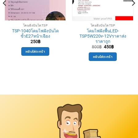
โคมฝังบันไดTSP
โคมฝังบันไดTSP
TSP-1040โคมไฟฝังบันได
โคมไฟฝังพื้นLED-
ขั้วE27หน้าเฉียง
TSP5W220v-12Vราคาส่ง
ราคาถูก
250
฿
Original
Current
800
฿
450
฿
price
price
หยิบใส่ตะกร้า
was:
is:
หยิบใส่ตะกร้า
800฿.
450฿.