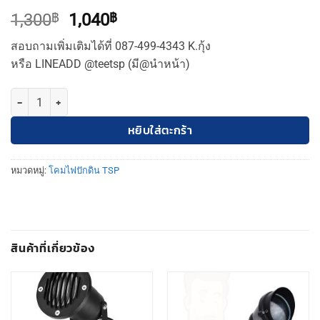
Original
Current
1,300
฿
1,040
฿
price
price
สอบถามเพิ่มเติมได้ที่ 087-499-4343 K.กุ้ง
was:
is:
หรือ LINEADD @teetsp (มี@นำหน้า)
1,300฿.
1,040฿.
จำนวน TSP โคมปักดิน PAR38 หน้าเรียบ (TSP-2004) ชิ้น
หยิบใส่ตะกร้า
หมวดหมู่:
โคมไฟปักดิน TSP
สินค้าที่เกี่ยวข้อง