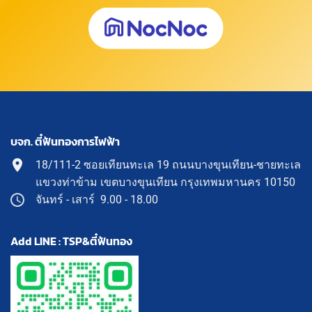
บจก. ตี๋ฟันทองการไฟฟ้า
18/111-2 ซอยเทียนทะเล 19 ถนนบางขุนเทียน-ชายทะเล
แขวงท่าข้าม เขตบางขุนเทียน กรุงเทพมหานคร 10150
จันทร์ - เสาร์ 9.00 - 18.00
Add LINE : TSP&ตี๋ฟันทอง