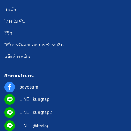
สินค้า
โปรโมชั่น
รีวิว
วิธีการจัดส่งและการชำระเงิน
แจ้งชำระเงิน
ติดตามข่าวสาร
savesam
LINE : kungtsp
LINE : kungtsp2
LINE : @teetsp