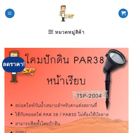
ข้าม
ไป
ยัง
เนื้อหา
หมวดหมู่สิค้า
ลดราคา!