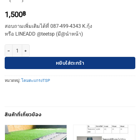
1,500
฿
สอบถามเพิ่มเติมได้ที่ 087-499-4343 K.กุ้ง
หรือ LINEADD @teetsp (มี@นำหน้า)
จำนวน TSP โคมตะแกรง 2in1 3x36w (60x120cm) ชิ้น
หยิบใส่ตะกร้า
หมวดหมู่:
โคมตะแกรงTSP
สินค้าที่เกี่ยวข้อง