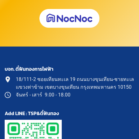
บจก. ตี๋ฟันทองการไฟฟ้า
18/111-2 ซอยเทียนทะเล 19 ถนนบางขุนเทียน-ชายทะเล
แขวงท่าข้าม เขตบางขุนเทียน กรุงเทพมหานคร 10150
จันทร์ - เสาร์ 9.00 - 18.00
Add LINE : TSP&ตี๋ฟันทอง