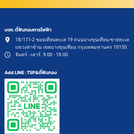
บจก. ตี๋ฟันทองการไฟฟ้า
18/111-2 ซอยเทียนทะเล 19 ถนนบางขุนเทียน-ชายทะเล
แขวงท่าข้าม เขตบางขุนเทียน กรุงเทพมหานคร 10150
จันทร์ - เสาร์ 9.00 - 18.00
Add LINE : TSP&ตี๋ฟันทอง