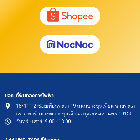
บจก. ตี๋ฟันทองการไฟฟ้า
18/111-2 ซอยเทียนทะเล 19 ถนนบางขุนเทียน-ชายทะเล
แขวงท่าข้าม เขตบางขุนเทียน กรุงเทพมหานคร 10150
จันทร์ - เสาร์ 9.00 - 18.00