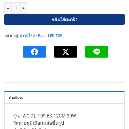
จำนวน TSP โคมดาวน์ไลท์ติดลอย 30W พร้อมหลอด สีขาว/ดำ ชิ้น
หยิบใส่ตะกร้า
หมวดหมู่:
ดาวน์ไลท์ / Panel LED TSP
คำอธิบาย
รุ่น: IWC-DL-T09-BK-12CM-30W
วัสดุ: อลูมิเนียมหล่อขึ้นรูป