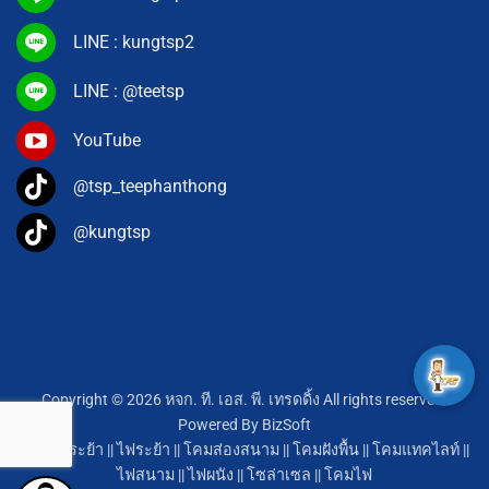
LINE : kungtsp2
LINE : @teetsp
YouTube
@tsp_teephanthong
@kungtsp
Copyright © 2026 หจก. ที. เอส. พี. เทรดดิ้ง All rights reserved.
Powered By
BizSoft
โคมไฟระย้า
||
ไฟระย้า
||
โคมส่องสนาม
||
โคมฝังพื้น
||
โคมแทคไลท์
||
ไฟสนาม
||
ไฟผนัง
||
โซล่าเซล
||
โคมไฟ