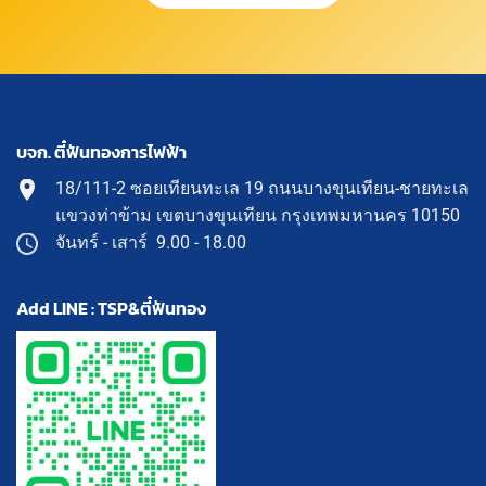
บจก. ตี๋ฟันทองการไฟฟ้า
18/111-2 ซอยเทียนทะเล 19 ถนนบางขุนเทียน-ชายทะเล
แขวงท่าข้าม เขตบางขุนเทียน กรุงเทพมหานคร 10150
จันทร์ - เสาร์ 9.00 - 18.00
Add LINE : TSP&ตี๋ฟันทอง