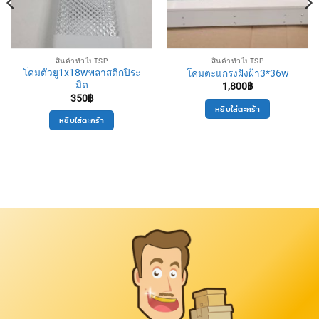
สินค้าทั่วไปTSP
สินค้าทั่วไปTSP
โคมตัวยู1x18wพลาสติกปิระ
โคมตะแกรงฝังฝ้า3*36w
มิต
1,800
฿
350
฿
หยิบใส่ตะกร้า
หยิบใส่ตะกร้า