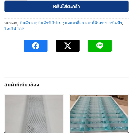
200฿.
160฿.
หยิบใส่ตะกร้า
หมวดหมู่:
สินค้าTSP
,
สินค้าทั่วไปTSP
,
แคตตาล็อกTSP ตี๋ฟันทองการไฟฟ้า
,
โคมไฟ TSP
สินค้าที่เกี่ยวข้อง