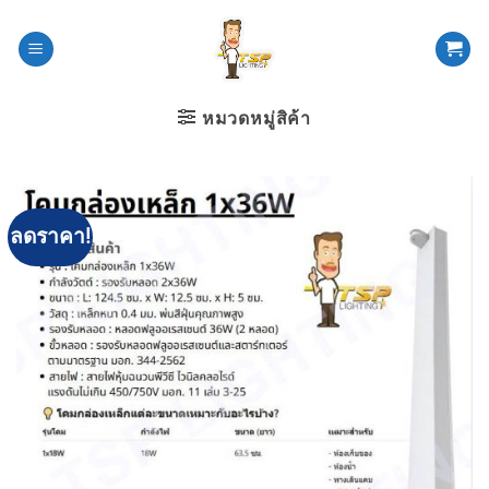
ข้าม
ไป
ยัง
เนื้อหา
หมวดหมู่สิค้า
ลดราคา!