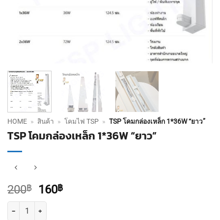
HOME
»
สินค้า
»
โคมไฟ TSP
»
TSP โคมกล่องเหล็ก 1*36W “ยาว”
TSP โคมกล่องเหล็ก 1*36W “ยาว”
Original
Current
200
฿
160
฿
price
price
จำนวน TSP โคมกล่องเหล็ก 1*36W "ยาว" ชิ้น
was:
is: