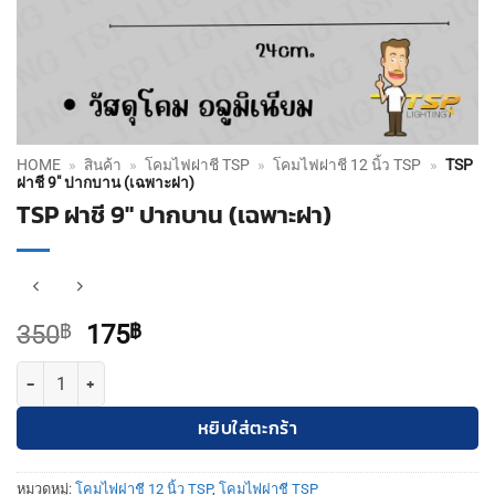
HOME
»
สินค้า
»
โคมไฟฝาชี TSP
»
โคมไฟฝาชี 12 นิ้ว TSP
»
TSP
ฝาชี 9″ ปากบาน (เฉพาะฝา)
TSP ฝาชี 9″ ปากบาน (เฉพาะฝา)
Original
Current
350
฿
175
฿
price
price
จำนวน TSP ฝาชี 9" ปากบาน (เฉพาะฝา) ชิ้น
was:
is:
350฿.
175฿.
หยิบใส่ตะกร้า
หมวดหมู่:
โคมไฟฝาชี 12 นิ้ว TSP
,
โคมไฟฝาชี TSP