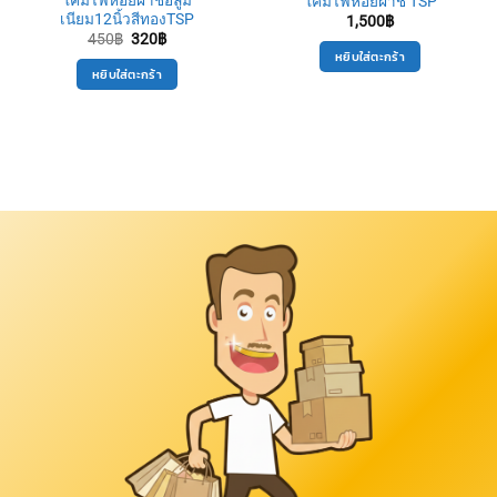
โคมไฟห้อยฝาชีอลูมิ
โคมไฟห้อยฝาชี TSP
เนียม12นิ้วสีทองTSP
1,500
฿
Original
Current
450
฿
320
฿
price
price
หยิบใส่ตะกร้า
was:
is:
หยิบใส่ตะกร้า
450฿.
320฿.