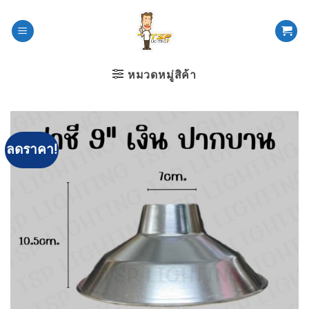
ข้าม
ไป
ยัง
เนื้อหา
หมวดหมู่สิค้า
ลดราคา!