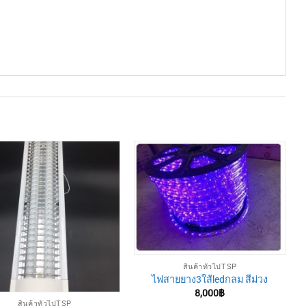
สินค้าทั่วไปTSP
ไฟสายยาง3ใส้ledกลม สีม่วง
8,000
฿
สินค้าทั่วไปTSP