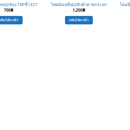
ลอย2ช่อง TSPขั้ว E27
ไฟผนังเหลี่ยม2หัวดำคาดกระจก
โคมน
700
฿
1,200
฿
หยิบใส่ตะกร้า
หยิบใส่ตะกร้า