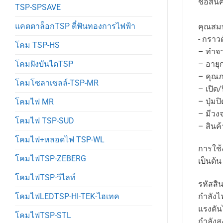
ชื่อสิน
TSP-SPSAVE
แคตตาล็อกTSP ตี๋ฟันทองการไฟฟ้า
คุณสมบ
​​​​​​​- กร
โคม TSP-HS
– ทำจา
– อายุ
โคมฝังบันไดTSP
– คุณภ
โคมโซลาเซลล์-TSP-MR
– เปิด
– ปุ่มป
โคมไฟ MR
– มีวง
โคมไฟ TSP-SUD
– สินค้าได้รั
โคมไฟ+หลอดไฟ TSP-WL
การใช้ง
โคมไฟTSP-ZEBERG
เป็นต้น
โคมไฟTSP-วีไลท์
รหัสสิ
กำลังไ
โคมไฟLEDTSP-HI-TEK-ไฮเทค
แรงดัน
โคมไฟTSP-STL
กำลังสู