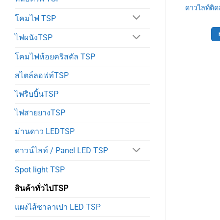
าตะแกรง MR16
โคมตัวยู2×36 ปิรามิต. TSP
ดาวไลท์ติด
1053
890
฿
โคมไฟ TSP
0
฿
หยิบใส่ตะกร้า
ไฟผนังTSP
ตะกร้า
โคมไฟห้อยคริสตัล TSP
สไตล์ลอฟท์TSP
ไฟริบบิ้นTSP
ไฟสายยางTSP
ม่านดาว LEDTSP
ดาวน์ไลท์ / Panel LED TSP
Spot light TSP
สินค้าทั่วไปTSP
แผงไส้ซาลาเปา LED TSP