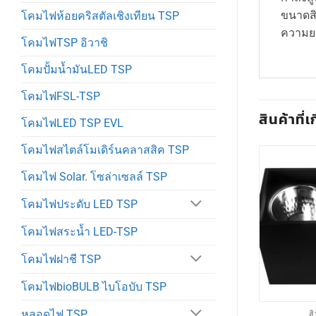
ขนาดสิ
โคมไฟห้อยคริสตัลเชิงเทียน TSP
ความยา
โคมไฟTSP อิวาชิ
โคมปั้มน้ำมันLED TSP
โคมไฟFSL-TSP
สินค้าที่เ
โคมไฟLED TSP EVL
โคมไฟสไตล์โมเดิร์นคลาสสิค TSP
โคมไฟ Solar. โซล่าเซลล์ TSP
โคมไฟประดับ LED TSP
โคมไฟสระน้ำ LED-TSP
โคมไฟฝาชี TSP
โคมไฟbioBULB ไบโอบับ TSP
หลอดไฟ TSP
่วไปTSP
สินค้าทั่วไปTSP
ส