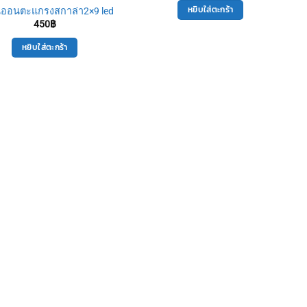
หยิบใส่ตะกร้า
ีออนตะแกรงสกาล่า2×9 led
450
฿
หยิบใส่ตะกร้า