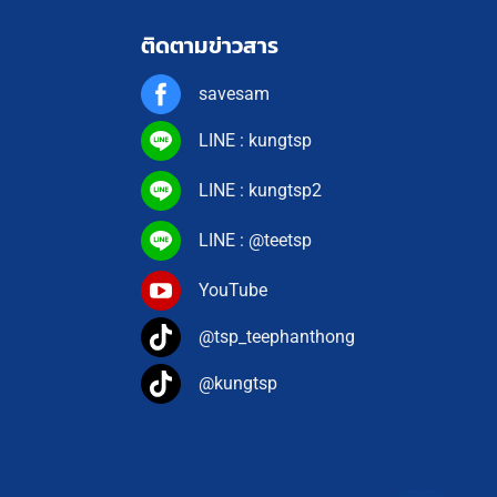
ติดตามข่าวสาร
savesam
LINE : kungtsp
LINE : kungtsp2
LINE : @teetsp
YouTube
@tsp_teephanthong
@kungtsp