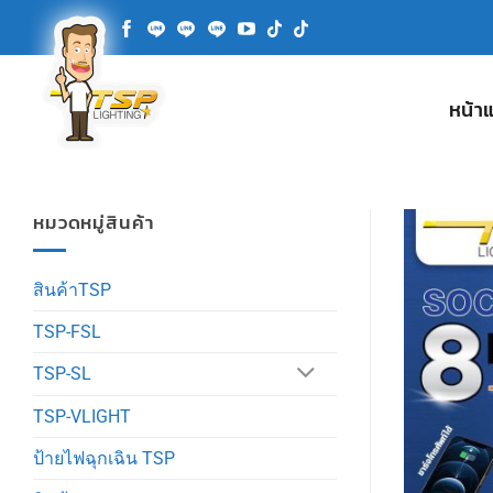
ข้าม
ไป
ยัง
เนื้อหา
หน้า
หมวดหมู่สินค้า
สินค้าTSP
TSP-FSL
TSP-SL
TSP-VLIGHT
ป้ายไฟฉุกเฉิน TSP