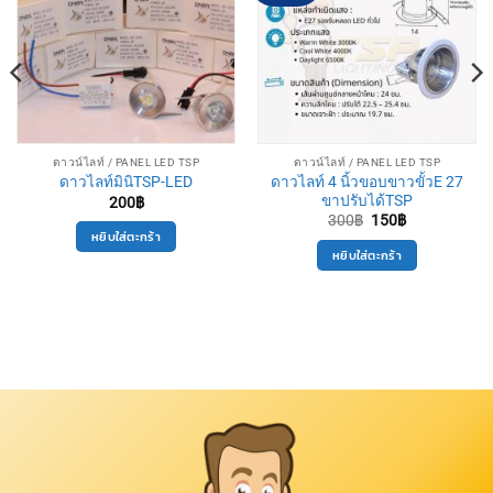
ดาวน์ไลท์ / PANEL LED TSP
ดาวน์ไลท์ / PANEL LED TSP
ดาวไลท์ 4 นิ้วขอบขาวขั้วE 27
ดาวไลท์มินิTSP-LED
ขาปรับได้TSP
200
฿
Original
Current
300
฿
150
฿
price
price
หยิบใส่ตะกร้า
was:
is:
หยิบใส่ตะกร้า
300฿.
150฿.