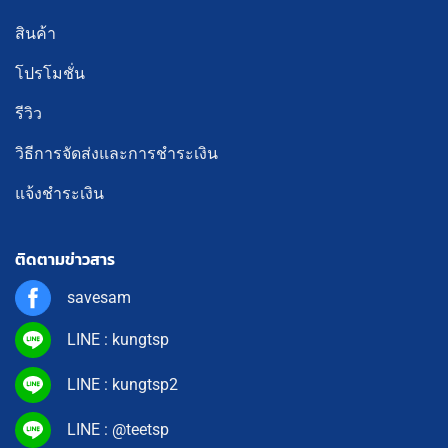
สินค้า
โปรโมชั่น
รีวิว
วิธีการจัดส่งและการชำระเงิน
แจ้งชำระเงิน
ติดตามข่าวสาร
savesam
LINE : kungtsp
LINE : kungtsp2
LINE : @teetsp