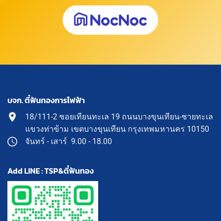
บจก. ตี๋ฟันทองการไฟฟ้า
18/111-2 ซอยเทียนทะเล 19 ถนนบางขุนเทียน-ชายทะเล
แขวงท่าข้าม เขตบางขุนเทียน กรุงเทพมหานคร 10150
จันทร์ - เสาร์ 9.00 - 18.00
Add LINE : TSP&ตี๋ฟันทอง