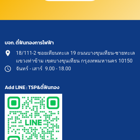
บจก. ตี๋ฟันทองการไฟฟ้า
18/111-2 ซอยเทียนทะเล 19 ถนนบางขุนเทียน-ชายทะเล
แขวงท่าข้าม เขตบางขุนเทียน กรุงเทพมหานคร 10150
จันทร์ - เสาร์ 9.00 - 18.00
Add LINE : TSP&ตี๋ฟันทอง