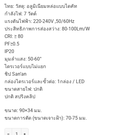
ไทย: วัสดุ: อลูมิเนียมหล่อแบบไดคัท
กำลังไฟ: 7 วัตต์
แรงดันไฟฟ้า: 220-240V ,50/60Hz
ประสิทธิภาพการส่องสว่าง: 80-100Lm/W
CRI: ≥ 80
PF≥0.5
IP20
มุมลำแสง: 50-60°
ไดรเวอร์แบบไม่แยก
ชิป San’an
กล่องไดรเวอร์และขั้วต่อ: 1กล่อง / LED
ขนาดสายไฟ: ปกติ
ปกติ สปริงคลิป
ขนาด: 90×34 มม.
ขนาดการตัด (ขนาดเจาะฝ้า): 70-75 มม.
จำนวน TSP ดาวไลท์ 3" 7W ปรับหมุนได้ วัสดุอลูมิเนียม กลม หน้าขาว ชิ้น