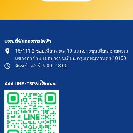
บจก. ตี๋ฟันทองการไฟฟ้า
18/111-2 ซอยเทียนทะเล 19 ถนนบางขุนเทียน-ชายทะเล
แขวงท่าข้าม เขตบางขุนเทียน กรุงเทพมหานคร 10150
จันทร์ - เสาร์ 9.00 - 18.00
Add LINE : TSP&ตี๋ฟันทอง