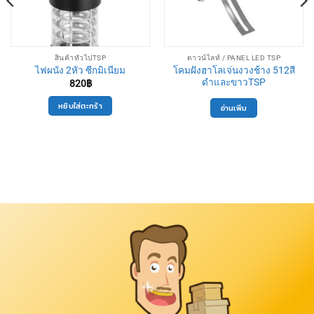
สินค้าทั่วไปTSP
ดาวน์ไลท์ / PANEL LED TSP
โคมฝังฮาโลเจ่นงวงช้าง 512สี
ไฟผนัง 2หัว ซีกมิเนียม
ดำและขาวTSP
820
฿
หยิบใส่ตะกร้า
อ่านเพิ่ม