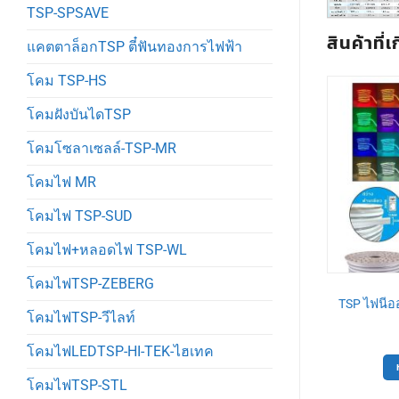
TSP-SPSAVE
สินค้าที่เ
แคตตาล็อกTSP ตี๋ฟันทองการไฟฟ้า
โคม TSP-HS
โคมฝังบันไดTSP
ลดราคา!
โคมโซลาเซลล์-TSP-MR
โคมไฟ MR
โคมไฟ TSP-SUD
โคมไฟ+หลอดไฟ TSP-WL
โคมไฟTSP-ZEBERG
าTSP
สินค้าTSP
TSPHS โคมไฮเบย์ UFO LED
TSP ไฟนีอ
ไฟ 2″ 3.1M
โคมไฟTSP-วีไลท์
300W แสงขาว
78
฿
Original
Current
1,840
฿
920
฿
price
price
โคมไฟLEDTSP-HI-TEK-ไฮเทค
ตะกร้า
was:
is:
หยิบใส่ตะกร้า
1,840฿.
920฿.
โคมไฟTSP-STL