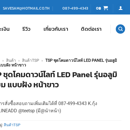
0
฿
SAVESAM@HOTMAIL.CO.TH
087-499-4343
ะเงิน
รีวิว
เกี่ยวกับเรา
ติดต่อเรา
»
สินค้า
»
สินค้าTSP
»
TSP ชุดโคมดาวน์ไลท์ LED PANEL รุ่นอลูมิ
แบบฝัง หน้าขาว
 ชุดโคมดาวน์ไลท์ LED Panel รุ่นอลูมิ
ยม แบบฝัง หน้าขาว
รสั่งซื้อสอบถามเพิ่มเติมได้ที่ 087-499-4343 K.กุ้ง
LINEADD @teetsp (มี@นำหน้า)
ู่:
สินค้าTSP