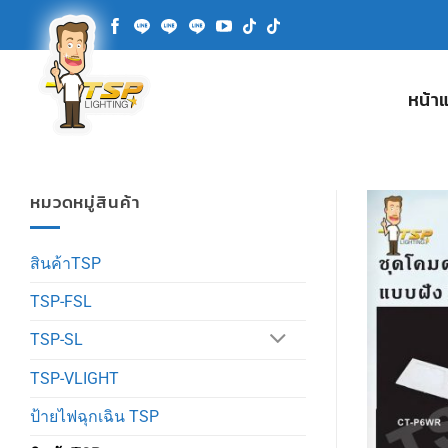
ข้าม
ไป
ยัง
เนื้อหา
หน้า
หมวดหมู่สินค้า
สินค้าTSP
TSP-FSL
TSP-SL
TSP-VLIGHT
ป้ายไฟฉุกเฉิน TSP