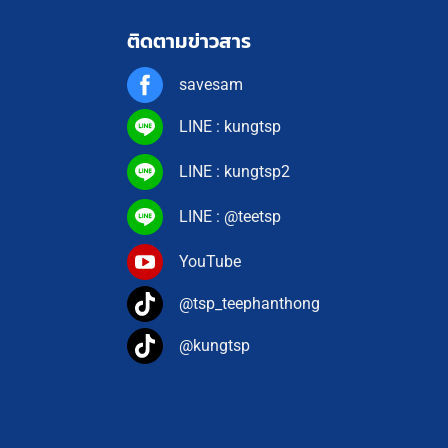
ติดตามข่าวสาร
savesam
LINE : kungtsp
LINE : kungtsp2
LINE : @teetsp
YouTube
@tsp_teephanthong
@kungtsp