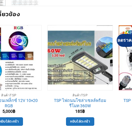
กี่ยวข้อง
ลดราค
สินค้าTSP
สินค้าTSP
อนเฟล็กซ์ 12V 10×20
TSP ไฟถนนโซล่าเซลล์พร้อม
TSP 
RGB
รีโมท 360W
5,000
฿
185
฿
หยิบใส่ตะกร้า
หยิบใส่ตะกร้า