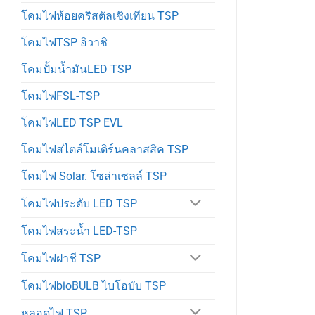
โคมไฟห้อยคริสตัลเชิงเทียน TSP
โคมไฟTSP อิวาชิ
โคมปั้มน้ำมันLED TSP
โคมไฟFSL-TSP
โคมไฟLED TSP EVL
โคมไฟสไตล์โมเดิร์นคลาสสิค TSP
โคมไฟ Solar. โซล่าเซลล์ TSP
โคมไฟประดับ LED TSP
โคมไฟสระน้ำ LED-TSP
โคมไฟฝาชี TSP
โคมไฟbioBULB ไบโอบับ TSP
หลอดไฟ TSP