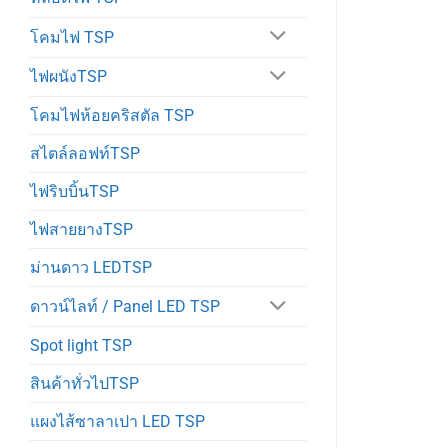
โคมไฟ TSP
ไฟผนังTSP
โคมไฟห้อยคริสตัล TSP
สไตล์ลอฟท์TSP
ไฟริบบิ้นTSP
ไฟสายยางTSP
ม่านดาว LEDTSP
ดาวน์ไลท์ / Panel LED TSP
Spot light TSP
สินค้าทั่วไปTSP
แผงไส้ซาลาเปา LED TSP