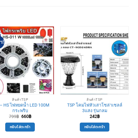
า!
สินค้าTSP
สินค้าTSP
– HS ไฟหยดนํ้า LED 100M
TSP โคมไฟหัวเสาโซล่าเซลล์
กระพริบ
3แสง รุ่นกลม
Original
Current
799
฿
660
฿
242
฿
price
price
was:
is:
หยิบใส่ตะกร้า
หยิบใส่ตะกร้า
799฿.
660฿.