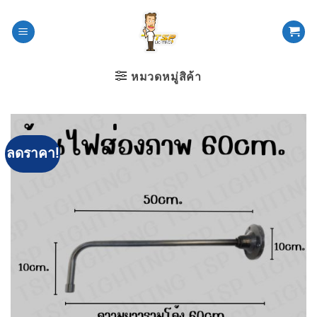
ข้าม
ไป
ยัง
เนื้อหา
หมวดหมู่สิค้า
ลดราคา!