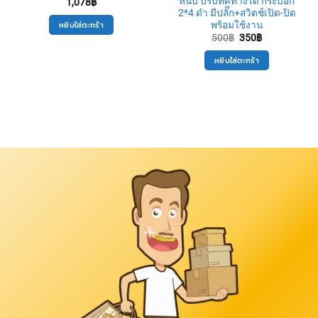
หนีบ ปรับทิศทางได้ กระบอก
1,078
฿
2*4 ดำ มีปลั๊ก+สวิตช์เปิด-ปิด
หยิบใส่ตะกร้า
พร้อมใช้งาน
Original
Current
500
฿
350
฿
price
price
was:
is:
หยิบใส่ตะกร้า
500฿.
350฿.