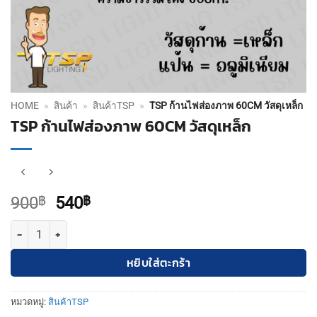
HOME
»
สินค้า
»
สินค้าTSP
»
TSP ก้านไฟส่องภาพ 60CM วัสดุเหล็ก
TSP ก้านไฟส่องภาพ 60CM วัสดุเหล็ก
Original
Current
900
฿
540
฿
price
price
จำนวน TSP ก้านไฟส่องภาพ 60CM วัสดุเหล็ก ชิ้น
was:
is:
900฿.
540฿.
หยิบใส่ตะกร้า
หมวดหมู่:
สินค้าTSP