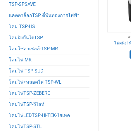
TSP-SPSAVE
แคตตาล็อกTSP ตี๋ฟันทองการไฟฟ้า
โคม TSP-HS
โคมฝังบันไดTSP
่วไปTSP
สินค้าทั่วไปTSP
ส
หัวดำคาดกระจก
โคมตัวยู2×36 ปิรามิต. TSP
ไฟผนัง1ห
โคมโซลาเซลล์-TSP-MR
00
฿
890
฿
ตะกร้า
หยิบใส่ตะกร้า
โคมไฟ MR
โคมไฟ TSP-SUD
โคมไฟ+หลอดไฟ TSP-WL
โคมไฟTSP-ZEBERG
โคมไฟTSP-วีไลท์
โคมไฟLEDTSP-HI-TEK-ไฮเทค
โคมไฟTSP-STL