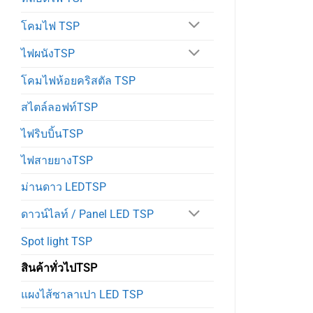
โคมไฟ TSP
ไฟผนังTSP
โคมไฟห้อยคริสตัล TSP
สไตล์ลอฟท์TSP
ไฟริบบิ้นTSP
ไฟสายยางTSP
ม่านดาว LEDTSP
ดาวน์ไลท์ / Panel LED TSP
Spot light TSP
สินค้าทั่วไปTSP
แผงไส้ซาลาเปา LED TSP