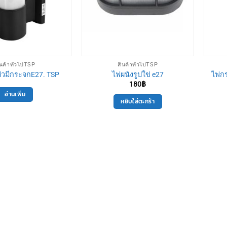
ินค้าทั่วไปTSP
สินค้าทั่วไปTSP
ัวมีกระจกE27. TSP
ไฟผนังรูปใข่ e27
ไฟกร
180
฿
อ่านเพิ่ม
หยิบใส่ตะกร้า