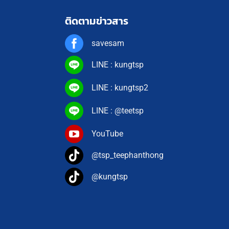
ติดตามข่าวสาร
savesam
LINE : kungtsp
LINE : kungtsp2
LINE : @teetsp
YouTube
@tsp_teephanthong
@kungtsp