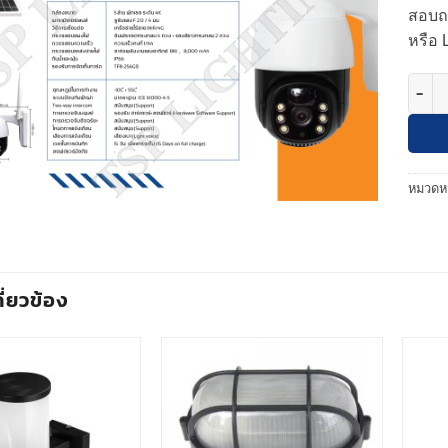
สอบถา
หรือ 
จำนวน 
หมวดหม
กี่ยวข้อง