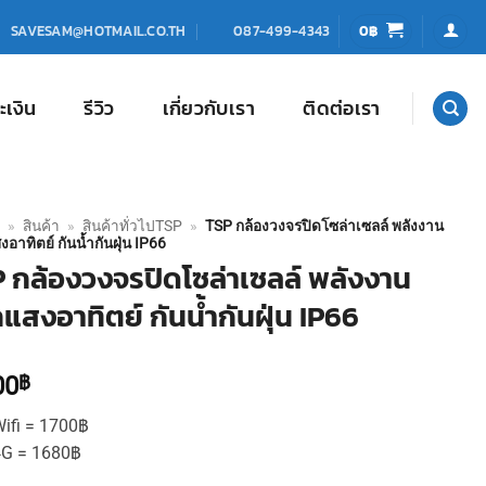
0
฿
SAVESAM@HOTMAIL.CO.TH
087-499-4343
ะเงิน
รีวิว
เกี่ยวกับเรา
ติดต่อเรา
»
สินค้า
»
สินค้าทั่วไปTSP
»
TSP กล้องวงจรปิดโซล่าเซลล์ พลังงาน
อาทิตย์ กันน้ำกันฝุ่น IP66
 กล้องวงจรปิดโซล่าเซลล์ พลังงาน
แสงอาทิตย์ กันน้ำกันฝุ่น IP66
00
฿
ifi = 1700฿
4G = 1680฿