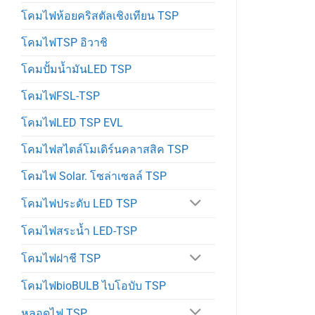
โคมไฟห้อยคริสตัลเชิงเทียน TSP
โคมไฟTSP อิวาชิ
โคมปั้มน้ำมันLED TSP
โคมไฟFSL-TSP
โคมไฟLED TSP EVL
โคมไฟสไตล์โมเดิร์นคลาสสิค TSP
โคมไฟ Solar. โซล่าเซลล์ TSP
โคมไฟประดับ LED TSP
โคมไฟสระน้ำ LED-TSP
โคมไฟฝาชี TSP
โคมไฟbioBULB ไบโอบับ TSP
หลอดไฟ TSP