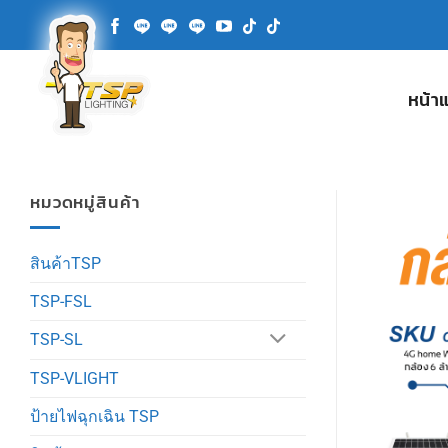
ข้าม
ไป
ยัง
เนื้อหา
หน้า
หมวดหมู่สินค้า
สินค้าTSP
TSP-FSL
TSP-SL
TSP-VLIGHT
ป้ายไฟฉุกเฉิน TSP