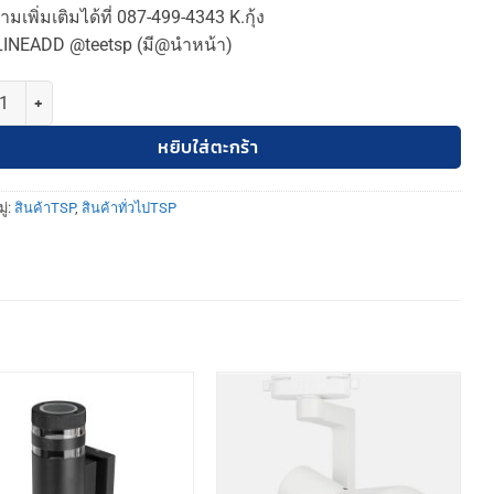
มเพิ่มเติมได้ที่ 087-499-4343 K.กุ้ง
LINEADD @teetsp (มี@นำหน้า)
TSP กล้องวงจรปิดโซล่าเซลล์ พลังงานจากแสงอาทิตย์ กันน้ำกันฝุ่น IP66 ช
หยิบใส่ตะกร้า
ู่:
สินค้าTSP
,
สินค้าทั่วไปTSP