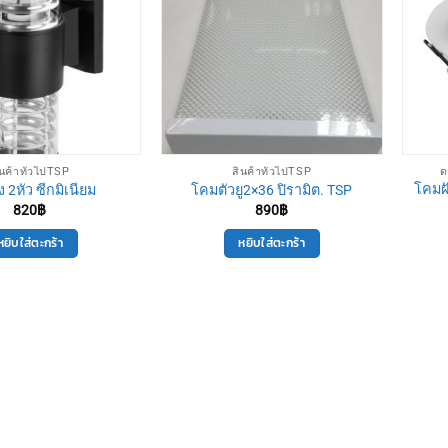
ินค้าทั่วไปTSP
สินค้าทั่วไปTSP
ด
โคมฝ
 2หัว ซีกมิเนียม
โคมตัวยู2×36 ปิรามิต. TSP
820
฿
890
฿
หยิบใส่ตะกร้า
หยิบใส่ตะกร้า