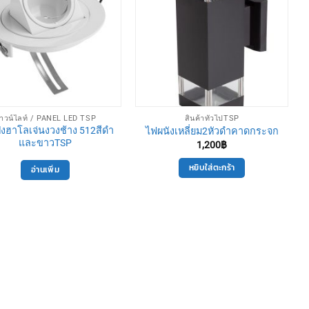
าวน์ไลท์ / PANEL LED TSP
สินค้าทั่วไปTSP
ังฮาโลเจ่นงวงช้าง 512สีดำ
ไฟผนังเหลี่ยม2หัวดำคาดกระจก
และขาวTSP
1,200
฿
หยิบใส่ตะกร้า
อ่านเพิ่ม