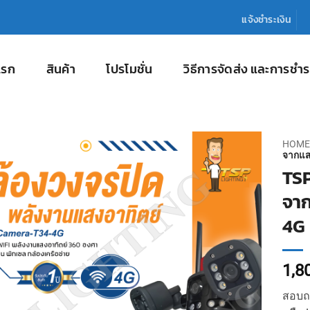
แจ้งชำระเงิน
แรก
สินค้า
โปรโมชั่น
วิธีการจัดส่ง และการชำร
HOME
จากแสง
TSP
จาก
4G
1,8
สอบถา