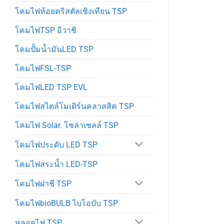
โคมไฟห้อยคริสตัลเชิงเทียน TSP
โคมไฟTSP อิวาชิ
โคมปั้มน้ำมันLED TSP
โคมไฟFSL-TSP
โคมไฟLED TSP EVL
โคมไฟสไตล์โมเดิร์นคลาสสิค TSP
โคมไฟ Solar. โซล่าเซลล์ TSP
โคมไฟประดับ LED TSP
โคมไฟสระน้ำ LED-TSP
โคมไฟฝาชี TSP
โคมไฟbioBULB ไบโอบับ TSP
หลอดไฟ TSP