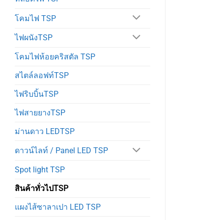
โคมไฟ TSP
ไฟผนังTSP
โคมไฟห้อยคริสตัล TSP
สไตล์ลอฟท์TSP
ไฟริบบิ้นTSP
ไฟสายยางTSP
ม่านดาว LEDTSP
ดาวน์ไลท์ / Panel LED TSP
Spot light TSP
สินค้าทั่วไปTSP
แผงไส้ซาลาเปา LED TSP