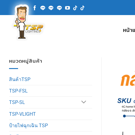
ข้าม
ไป
ยัง
เนื้อหา
หน้า
หมวดหมู่สินค้า
สินค้าTSP
TSP-FSL
TSP-SL
TSP-VLIGHT
ป้ายไฟฉุกเฉิน TSP