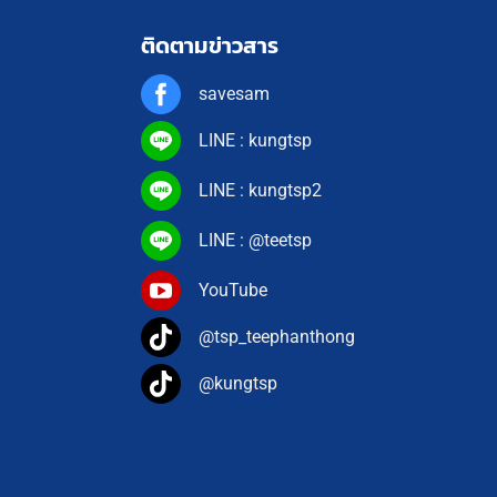
ติดตามข่าวสาร
savesam
LINE : kungtsp
LINE : kungtsp2
LINE : @teetsp
YouTube
@tsp_teephanthong
@kungtsp