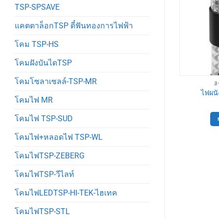
TSP-SPSAVE
แคตตาล็อกTSP ตี๋ฟันทองการไฟฟ้า
โคม TSP-HS
โคมฝังบันไดTSP
โคมโซลาเซลล์-TSP-MR
่วไปTSP
สินค้าทั่วไปTSP
ส
น้ามีเนียม
ไฟสายยาง 5050 ยาว 100เมตร
ไฟผนัง
โคมไฟ MR
8,000
฿
พิ่ม
โคมไฟ TSP-SUD
หยิบใส่ตะกร้า
โคมไฟ+หลอดไฟ TSP-WL
โคมไฟTSP-ZEBERG
โคมไฟTSP-วีไลท์
โคมไฟLEDTSP-HI-TEK-ไฮเทค
โคมไฟTSP-STL