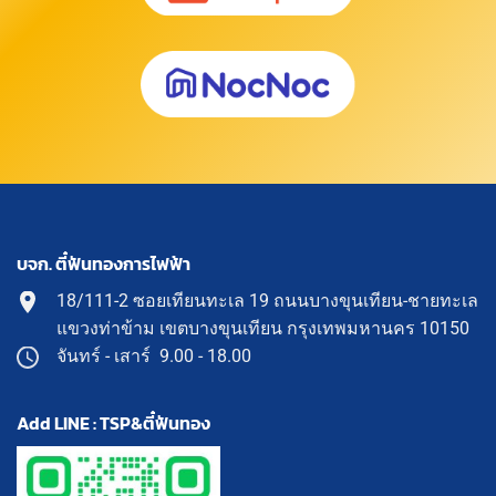
บจก. ตี๋ฟันทองการไฟฟ้า
18/111-2 ซอยเทียนทะเล 19 ถนนบางขุนเทียน-ชายทะเล
แขวงท่าข้าม เขตบางขุนเทียน กรุงเทพมหานคร 10150
จันทร์ - เสาร์ 9.00 - 18.00
Add LINE : TSP&ตี๋ฟันทอง