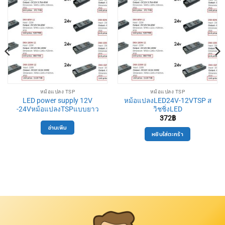
หม้อแปลง TSP
หม้อแปลง TSP
LED power supply 12V
หม้อแปลงLED24V-12VTSP ส
-24Vหม้อแปลงTSPแบบยาว
วิชชิ่งLED
372
฿
อ่านเพิ่ม
หยิบใส่ตะกร้า